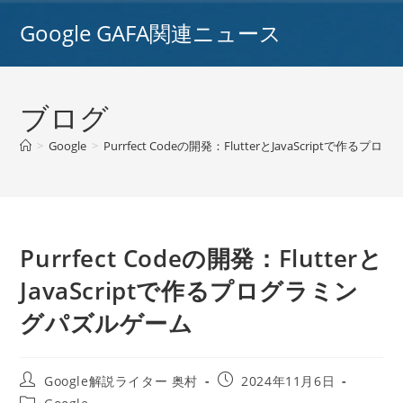
コ
Google GAFA関連ニュース
ン
テ
ン
ツ
ブログ
へ
ス
>
Google
>
Purrfect Codeの開発：FlutterとJavaScriptで作
キ
ッ
プ
Purrfect Codeの開発：Flutterと
JavaScriptで作るプログラミン
グパズルゲーム
投
投
Google解説ライター 奥村
2024年11月6日
稿
稿
投