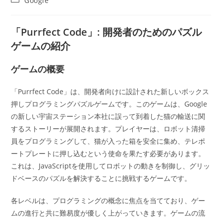
Google
者:
公
稿
開
カ
日:
テ
「Purrfect Code」: 開発者のためのパズル
ゴ
ゲームの紹介
リ
ー:
ゲームの概要
「Purrfect Code」は、開発者向けに設計された新しいボックス
押しプログラミングパズルゲームです。このゲームは、Google
の新しい宇宙ステーション本社に誤って到着した猫の輸送に関
するストーリーが展開されます。プレイヤーは、ロボット清掃
員をプログラミングして、猫が入った箱を安全に集め、テレポ
ートプレートに押し込むという使命を果たす必要があります。
これは、JavaScriptを使用してロボットの動きを制御し、グリッ
ドベースのパズルを解決することに挑戦するゲームです。
各レベルは、プログラミングの概念に焦点を当てており、ゲー
ムの進行と共に難易度が優しく上がっていきます。ゲームの流