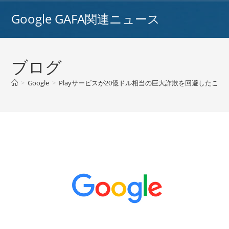
コ
Google GAFA関連ニュース
ン
テ
ン
ツ
ブログ
へ
ス
>
Google
>
Playサービスが20億ドル相当の巨大詐欺を回避したことを確認
キ
ッ
プ