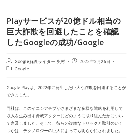
Playサービスが20億ドル相当の
巨大詐欺を回避したことを確認
したGoogleの成功/Google
投
投
Google解説ライター 奥村
2023年3月26日
稿
稿
投
Google
者:
公
稿
開
カ
日:
テ
Google Playは、2022年に発生した巨大な詐欺を回避することが
ゴ
できました。
リ
ー:
同社は、このイニシアチブがさまざまな多様な戦略を利用して
収入を生み出す脅威アクターにどのように取り組んだかについ
て言及しました。そして、彼らの複雑なトリックと取引のいく
つかは、テクノロジーの巨人によっても明らかにされました。