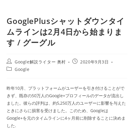
GooglePlusシャットダウンタイ
ムラインは2月4日から始まりま
す / グーグル
投
投
Google解説ライター 奥村
2020年9月3日
稿
稿
投
Google
者:
公
稿
開
カ
日:
テ
昨年10月、プラットフォームがユーザーを引き付けることがで
ゴ
きず、既存の50万人のGoogle+プロフィールのデータが流出し
リ
ー:
ました。彼らの評判は、約5,250万人のユーザーに影響を与えた
ときにさらに損害を受けました。このため、Googleは
Google+を元のタイムラインに4ヶ月前に削除することに決めま
した.