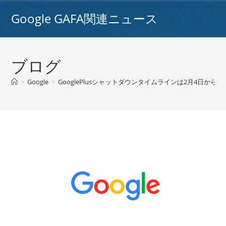
コ
Google GAFA関連ニュース
ン
テ
ン
ツ
ブログ
へ
ス
>
Google
>
GooglePlusシャットダウンタイムラインは2月4日から始
キ
ッ
プ