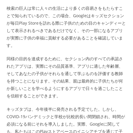
検索の巨人は常に人々の生活により多くの容易さをもたらすこ
とで知られているので、この場合、Googleはキッズセクション
が毎日Play Storeを訪れる際に子供のための目のキャンディーと
して表示されるべきであるだけでなく、その一部になるアプリ
が実際に子供の幸福に貢献する必要があることを確認していま
す。
同様の目的を達成するために、セクション内のすべての承認さ
れたアプリは、実際にその品質基準、アプリに適した年齢層、
そしてあなたの子供がそれらを通して学ぶものを評価する教師
を持つことになります。その結果、親は最終的に子供たちが何
か新しいことを学べるようにするアプリで日々を過ごしたこと
を信頼することができます。
キッズタブは、今年後半に発売される予定でした。しかし、
COVID-19パンデミックと学校が比較的長い間閉鎖され、時間が
必須になる前にそれを導入しました。実際、Googleに関して
も、私たちはこのPlayストアベースのイニシアチブを通じて子