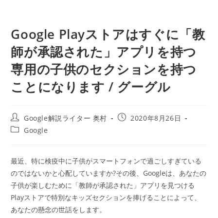
Google Playストアはすぐに「教
師が承認された」アプリを持つ
専用の子供のセクションを持つ
ことになります / グーグル
投
投
Google解説ライター 奥村
2020年8月26日
稿
稿
投
Google
者:
公
稿
開
カ
日:
テ
最近、特に検疫中に子供がスマートフォンで過ごしすぎている
ゴ
のではないかと心配していますか?その後、Googleは、あなたの
リ
ー:
子供が楽しむために「教師が承認された」アプリを見つける
Playストアで特別なキッズセクションを捧げることによって、
あなたの懸念の世話をします。