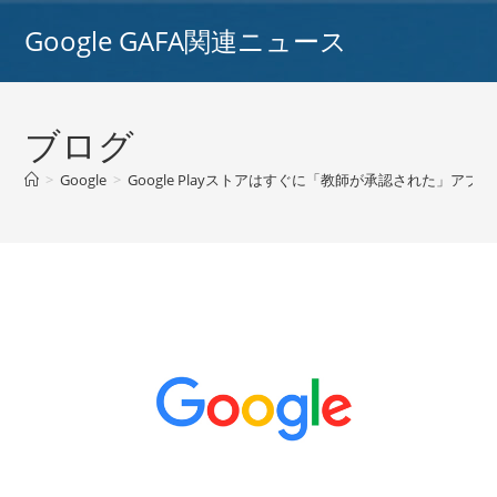
コ
Google GAFA関連ニュース
ン
テ
ン
ツ
ブログ
へ
ス
>
Google
>
Google Playストアはすぐに「教師が承認された」ア
キ
ッ
プ