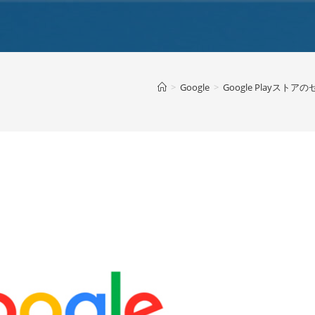
>
Google
>
Google Playス