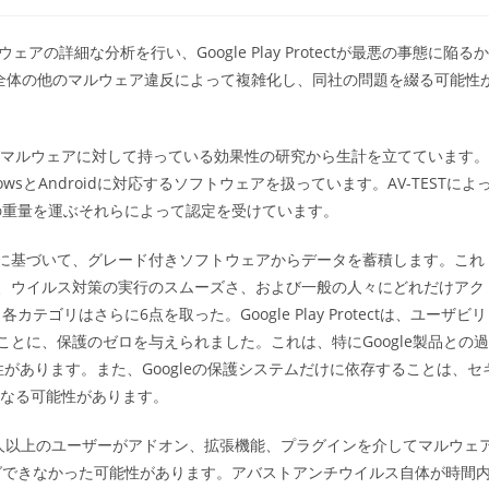
稿
カ
テ
ェアの詳細な分析を行い、Google Play Protectが最悪の事態に陥るか
ゴ
品全体の他のマルウェア違反によって複雑化し、同社の問題を綴る可能性
リ
ー:
品がマルウェアに対して持っている効果性の研究から生計を立てています。
sとAndroidに対応するソフトウェアを扱っています。AV-TESTによ
の重量を運ぶそれらによって認定を受けています。
に基づいて、グレード付きソフトウェアからデータを蓄積します。これ
、ウイルス対策の実行のスムーズさ、および一般の人々にどれだけアク
リはさらに6点を取った。Google Play Protectは、ユーザビリ
とに、保護のゼロを与えられました。これは、特にGoogle製品との過
があります。また、Googleの保護システムだけに依存することは、セ
になる可能性があります。
全体で300万人以上のユーザーがアドオン、拡張機能、プラグインを介してマルウェ
グできなかった可能性があります。アバストアンチウイルス自体が時間