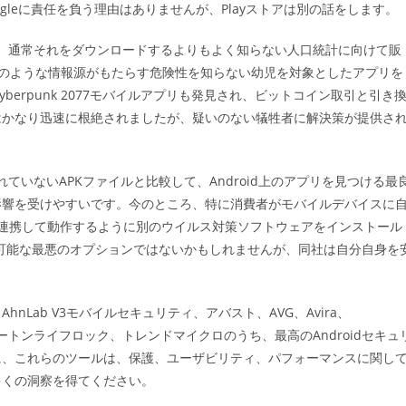
leに責任を負う理由はありませんが、Playストアは別の話をします。
に、通常それをダウンロードするよりもよく知らない人口統計に向けて販
最近、そのような情報源がもたらす危険性を知らない幼児を対象としたアプリを
erpunk 2077モバイルアプリも発見され、ビットコイン取引と引き
はかなり迅速に根絶されましたが、疑いのない犠牲者に解決策が提供さ
されていないAPKファイルと比較して、Android上のアプリを見つける最
影響を受けやすいです。今のところ、特に消費者がモバイルデバイスに
ectと連携して動作するように別のウイルス対策ソフトウェアをインストール
idで利用可能な最悪のオプションではないかもしれませんが、同社は自分自身を
hnLab V3モバイルセキュリティ、アバスト、AVG、Avira、
、ノートンライフロック、トレンドマイクロのうち、最高のAndroidセキュ
に、これらのツールは、保護、ユーザビリティ、パフォーマンスに関し
多くの洞察を得てください。