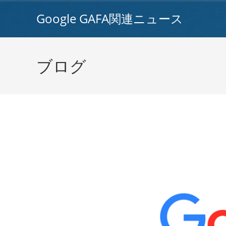
コ
Google GAFA関連ニュース
ン
テ
ン
ツ
ブログ
へ
ス
キ
ッ
プ