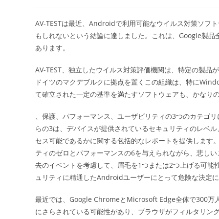
稿
稿
者:
公
開
AV-TESTは最近、Androidで利用可能なウイルス対策ソフトウ
日:
もしれないという結論に達しました。これは、Google製
あります。
AV-TEST、独立したウイルス対策評価機関は、特定の製
ドイツのマクデブルクに拠点を置くこの組織は、特にWindow
て確立された一定の基準を満たすソフトウェアも、かなり
、保護、パフォーマンス、ユーザビリティの3つのカテゴリ
らの3は、デバイスが提供されているセキュリティのレベル
セス可能であるかに関する包括的なレポートを提供します。各カテゴ
ティのゼロとパフォーマンスの6を与えられながら、悲しいこ
去のイベントを考慮して、眉毛を1つまたは2つ上げる可能性
ュリティに精通したAndroidユーザーにとって危険な決定
最近では、Google ChromeとMicrosoft Edge
にさらされている可能性があり、ブラウザがフィルタリン