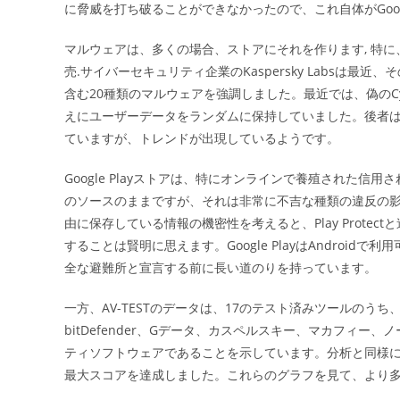
に脅威を打ち破ることができなかったので、これ自体がGoog
マルウェアは、多くの場合、ストアにそれを作ります, 特
売.サイバーセキュリティ企業のKaspersky Labsは
含む20種類のマルウェアを強調しました。最近では、偽のCyb
えにユーザーデータをランダムに保持していました。後者
ていますが、トレンドが出現しているようです。
Google Playストアは、特にオンラインで養殖された信用
のソースのままですが、それは非常に不吉な種類の違反の
由に保存している情報の機密性を考えると、Play Prot
することは賢明に思えます。Google PlayはAndro
全な避難所と宣言する前に長い道のりを持っています。
一方、AV-TESTのデータは、17のテスト済みツールのうち、A
bitDefender、Gデータ、カスペルスキー、マカフィー
ティソフトウェアであることを示しています。分析と同様
最大スコアを達成しました。これらのグラフを見て、より