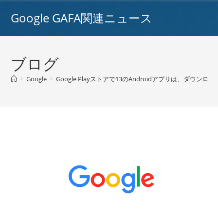
コ
Google GAFA関連ニュース
ン
テ
ン
ツ
ブログ
へ
ス
>
Google
>
Google Playストアで13のAndroidアプリは、ダ
キ
ッ
プ