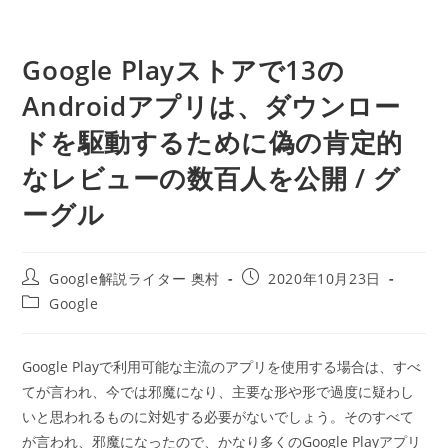
Google Playストアで13の
Androidアプリは、ダウンロー
ドを駆動するために偽の肯定的
なレビューの数百人を公開 / グ
ーグル
投
投
Google解説ライター 奥村
2020年10月23日
稿
稿
投
Google
者:
公
稿
開
カ
日:
テ
Google Playで利用可能な主流のアプリを使用する場合は、すべ
ゴ
てが言われ、今では邪魔になり、主要な形や形で過度に疑わし
リ
ー:
いと思われるものに対処する必要がないでしょう。そのすべて
が言われ、邪魔になったので、かなり多くのGoogle Playアプリ