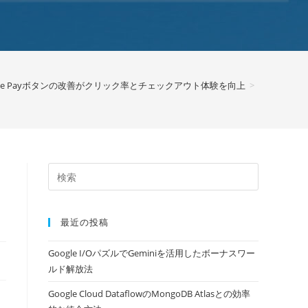
gle Payボタンの改善がクリック率とチェックアウト体験を向上
>
ア
最近の投稿
Google I/OパズルでGeminiを活用したボーナスワー
ルド解放法
Google Cloud DataflowのMongoDB Atlasとの効率