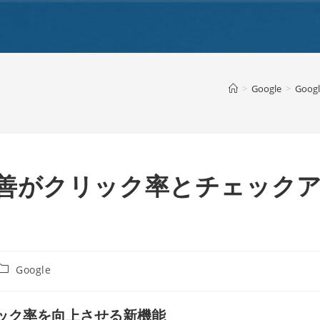
>
Google
>
Goo
ンの改善がクリック率とチェック
投
Google
稿
カ
テ
クリック率を向上させる新機能