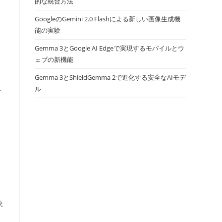
的な統合方法
GoogleのGemini 2.0 Flashによる新しい画像生成機
ロ
能の実験
Gemma 3とGoogle AI Edgeで実現するモバイルとウ
ェブの新機能
Gemma 3とShieldGemma 2で進化する安全なAIモデ
ル
ト
。
決