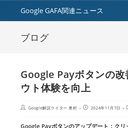
コ
Google GAFA関連ニュース
ン
テ
ン
ツ
ブログ
へ
ス
キ
ッ
プ
Google Payボタ
ウト体験を向上
投
投
Google解説ライター 奥村
2024年11月7日
稿
稿
者:
公
開
Google Payボタンのアップデート：