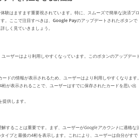
ゴ
リ
済体験はますます重要視されています。特に、スムーズで簡単な決済プ
ー:
ます。ここで注目すべきは、
Google Pay
のアップデートされたボタンで
、詳しく見ていきましょう。
され、ユーザーはより利用しやすくなっています。このボタンのアップデー
カードの情報が表示されるため、ユーザーはより利用しやすくなります
4桁が表示されることで、ユーザーはすでに保存されたカードを思い出
を提供します。
か、理解することは重要です。まず、ユーザーが
Googleアカウント
に適格な
タイプと最後の4桁を表示します。これにより、ユーザーは自分がすで