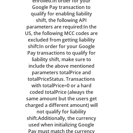
enrolled.In order for your
Google Pay transaction to
qualify for enabling liability
shift, the following API
parameters are required:In the
US, the following MCC codes are
excluded from getting liability
shift:In order for your Google
Pay transactions to qualify for
liability shift, make sure to
include the above mentioned
parameters totalPrice and
totalPriceStatus. Transactions
with totalPrice=0 or a hard
coded totalPrice (always the
same amount but the users get
charged a different amount) will
not qualify for liability
shift.Additionally, the currency
used when initializing Google
Pay must match the currency