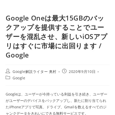
Google Oneは最大15GBのバッ
クアップを提供することでユー
ザーを混乱させ、新しいiOSアプ
リはすぐに市場に出回ります /
Google
投
投
Google解説ライター 奥村
2020年9月10日
稿
稿
投
Google
者:
公
稿
開
カ
日:
テ
Googleは、ユーザーが今持っている利益を引き続き、ユーザー
ゴ
がユーザーのデバイスをバックアップし、新たに割り当てられ
リ
ー:
たiPhoneアプリで写真、ドライブ、Gmailを数えるすべてのジ
ャンクデータをきれいにできる無料サービスです。