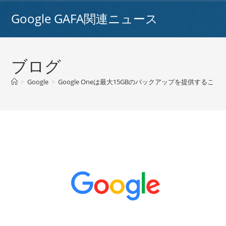
コ
Google GAFA関連ニュース
ン
テ
ン
ツ
ブログ
へ
ス
>
Google
>
Google Oneは最大15GBのバックアップを提供すること
キ
ッ
プ