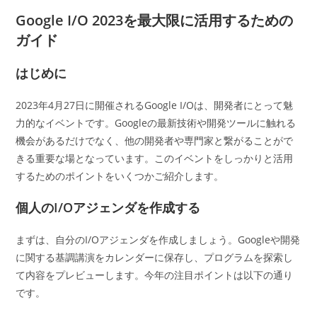
カ
日:
テ
Google I/O 2023を最大限に活用するための
ゴ
ガイド
リ
ー:
はじめに
2023年4月27日に開催されるGoogle I/Oは、開発者にとって魅
力的なイベントです。Googleの最新技術や開発ツールに触れる
機会があるだけでなく、他の開発者や専門家と繋がることがで
きる重要な場となっています。このイベントをしっかりと活用
するためのポイントをいくつかご紹介します。
個人のI/Oアジェンダを作成する
まずは、自分のI/Oアジェンダを作成しましょう。Googleや開発
に関する基調講演をカレンダーに保存し、プログラムを探索し
て内容をプレビューします。今年の注目ポイントは以下の通り
です。