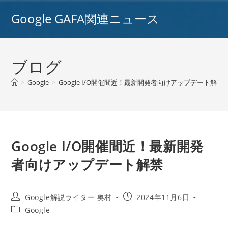
コ
Google GAFA関連ニュース
ン
テ
ン
ツ
ブログ
へ
ス
>
Google
>
Google I/O開催間近！最新開発者向けアップデート解禁
キ
ッ
プ
Google I/O開催間近！最新開発
者向けアップデート解禁
投
投
Google解説ライター 奥村
2024年11月6日
稿
稿
投
Google
者:
公
稿
開