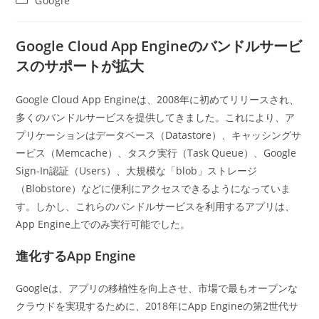
Google
者:
公
稿
開
カ
日:
テ
Google Cloud App Engineのバンドルサービ
ゴ
スのサポートが拡大
リ
ー:
Google Cloud App Engineは、2008年に初めてリリースされ、
多くのバンドルサービスを提供してきました。これにより、ア
プリケーションはデータベース（Datastore）、キャッシングサ
ービス（Memcache）、タスク実行（Task Queue）、Google
Sign-In認証（Users）、大規模な「blob」ストレージ
（Blobstore）などに便利にアクセスできるようになっていま
す。しかし、これらのバンドルサービスを利用するアプリは、
App Engine上でのみ実行可能でした。
進化するApp Engine
Googleは、アプリの移植性を向上させ、市場で最もオープンな
クラウドを実現するために、2018年にApp Engineの第2世代サ