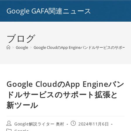
コ
Google GAFA関連ニュース
ン
テ
ン
ツ
ブログ
へ
ス
>
Google
>
Google CloudのApp Engineバンドルサービスのサポ
キ
ッ
プ
Google CloudのApp Engineバン
ドルサービスのサポート拡張と
新ツール
投
投
Google解説ライター 奥村
2024年11月6日
稿
稿
投