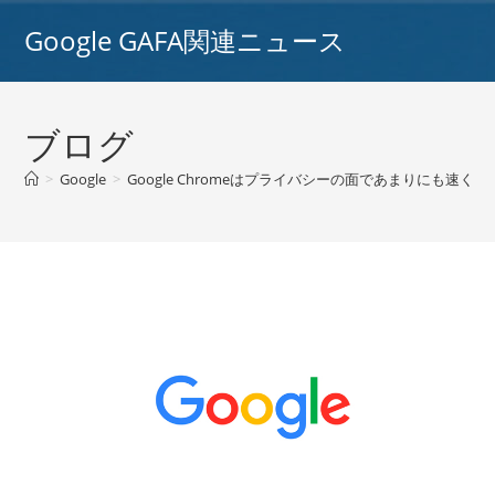
コ
Google GAFA関連ニュース
ン
テ
ン
ツ
ブログ
へ
ス
>
Google
>
Google Chromeはプライバシーの面であまりにも
キ
ッ
プ