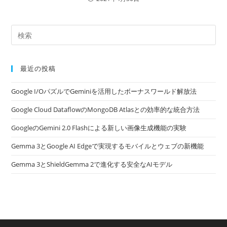
最近の投稿
Google I/OパズルでGeminiを活用したボーナスワールド解放法
Google Cloud DataflowのMongoDB Atlasとの効率的な統合方法
GoogleのGemini 2.0 Flashによる新しい画像生成機能の実験
Gemma 3とGoogle AI Edgeで実現するモバイルとウェブの新機能
Gemma 3とShieldGemma 2で進化する安全なAIモデル