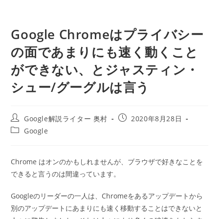
Google Chromeはプライバシー
の面であまりにも速く動くこと
ができない、とジャスティン・
シュー/グーグルは言う
投
投
Google解説ライター 奥村
2020年8月28日
稿
稿
投
Google
者:
公
稿
開
カ
日:
テ
Chrome はオンのかもしれませんが、ブラウザで好きなことを
ゴ
できると言うのは間違っています。
リ
ー:
Googleのリーダーの一人は、Chromeをあるアップデートから
別のアップデートにあまりにも速く移動することはできないと