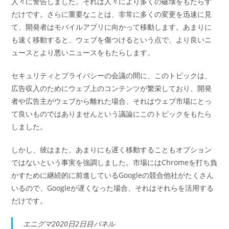
人々に警告しました。それは人々により多くの破壊をもたらす
だけです。さらに重要なことは、非常に多くの変更を迅速に見
て、開発者はモバイルアプリに向かって移動します。あまりに
も速く移動すると、ウェブを傷つけるという点で、より良いニ
ュースとより悪いニュースをもたらします。
セキュリティとプライバシーの会議の間に、このトピックは、
広告収入のためにウェブ上のコンテンツが繁栄しており、開発
者や広告主がウェブから離れた場合、それはウェブ市場にとっ
て良いものではありませんという議論にこのトピックをもたら
しました。
しかし、彼はまた、あまりにも遅く移動することもオプション
ではないという事実を強調しました。市場にはChromeを打ち負
かすために継続的に前進しているGoogleの競合他社がたくさん
いるので、Googleが遅くなった場合、それはそれらを活用する
だけです。
エニグマ2020日2日目パネル