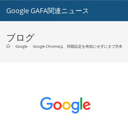
コ
Google GAFA関連ニュース
ン
テ
ン
ツ
ブログ
へ
ス
>
Google
>
Google Chromeは、同期設定を有効にせずにタブ共有を
キ
ッ
プ