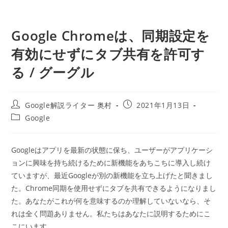
Google Chromeは、同期設定を
有効にせずにタブ共有を許可す
る / グーグル
投
投
Google解説ライター 奥村
2021年1月13日
稿
稿
投
Google
者:
公
稿
開
カ
日:
テ
Googleはアプリを最新の状態に保ち、ユーザーがアプリケーシ
ゴ
ョンに興味を持ち続けるために新機能をあちこちに導入し続け
リ
ー:
ていますが、最近Googleが別の新機能を立ち上げたと聞きまし
た。Chrome同期を使用せずにタブを共有できるようになりまし
た。あなたがこれが何を意味するのか理解していないなら、そ
れは全く問題ありません。私たちはあなたに説明するためにこ
こにいます。