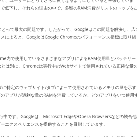
んでいて、ユーザーにとってさらに良くなるようにしていると主張していま
ゴ
で低下し、それらの理由の中で、多額のRAM消費がリストのトップを
リ
ー:
とって最大の問題です。したがって、Googleはこの問題を解決し、広
ると、GoogleはGoogle Chromeのパフォーマンス指標に取り組
hrome内で使用しているさまざまなアプリによるRAM使用量とバッテリー
dgeとは別に、Chromeは実行中のWebサイトで使用されている正確な量
ブラウザに特定のウェブサイト/タブによって使用されているメモリの量を示す
のアプリが過剰な量のRAMを消費しているか、どのアプリをいつ使用
。Googleは、Microsoft EdgeやOpera Browsersなどの競合他
ザーエクスペリエンスを提供することを目指しています。