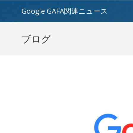
コ
Google GAFA関連ニュース
ン
テ
ン
ツ
ブログ
へ
ス
キ
ッ
プ