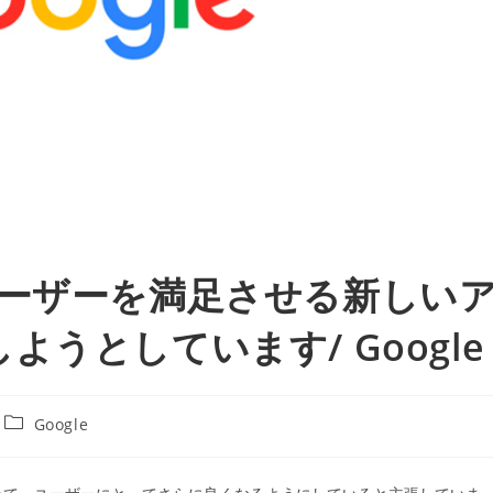
は、ユーザーを満足させる新しい
うとしています/ Google
投
Google
稿
カ
テ