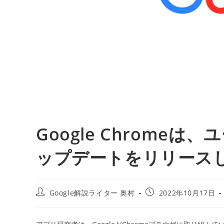
Google Chrome
ップデートをリリースしよ
投
投
Google解説ライター 奥村
2022年10月17日
稿
稿
者:
公
開