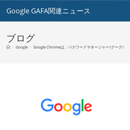
コ
Google GAFA関連ニュース
ン
テ
ン
ツ
ブログ
へ
ス
>
Google
>
Google Chromeは、パスワードマネージャー/グー
キ
ッ
プ