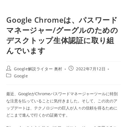
Google Chromeは、パスワード
マネージャー/グーグルのための
デスクトップ生体認証に取り組
んでいます
投
投
Google解説ライター 奥村
2022年7月12日
稿
稿
投
Google
者:
公
稿
開
カ
日:
テ
最近、GoogleがChromeパスワードマネージャーツールに特別
ゴ
な注意を払っていることに気付きました。そして、この次のア
リ
ー:
ップデートは、テクノロジーの巨人が人々の信頼を得るために
どこまで進んで行くかの証拠です。