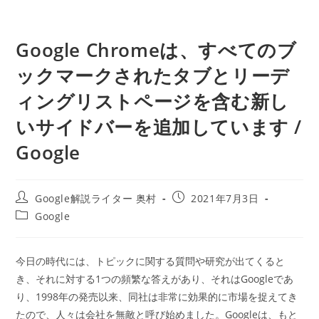
Google Chromeは、すべてのブ
ックマークされたタブとリーデ
ィングリストページを含む新し
いサイドバーを追加しています /
Google
投
投
Google解説ライター 奥村
2021年7月3日
稿
稿
投
Google
者:
公
稿
開
カ
日:
テ
今日の時代には、トピックに関する質問や研究が出てくると
ゴ
き、それに対する1つの頻繁な答えがあり、それはGoogleであ
リ
ー:
り、1998年の発売以来、同社は非常に効果的に市場を捉えてき
たので、人々は会社を無敵と呼び始めました。Googleは、もと