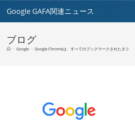
コ
Google GAFA関連ニュース
ン
テ
ン
ツ
ブログ
へ
ス
>
Google
>
Google Chromeは、すべてのブックマークされたタブ
キ
ッ
プ