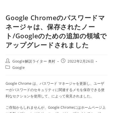
Google Chromeのパスワードマ
ネージャは、保存されたノー
ト/Googleのための追加の領域で
アップグレードされました
投
投
Google解説ライター 奥村
2022年2月26日
稿
稿
投
Google
者:
公
稿
開
カ
日:
テ
Google Chrome は、パスワード マネージャを更新し、ユーザ
ゴ
ーがパスワードのセキュリティに関連するメモを保存できる便
リ
ー:
利なセクションを使用して、によって発見されました。
ご存知かもしれませんが、Google Chromeにはホームページ上