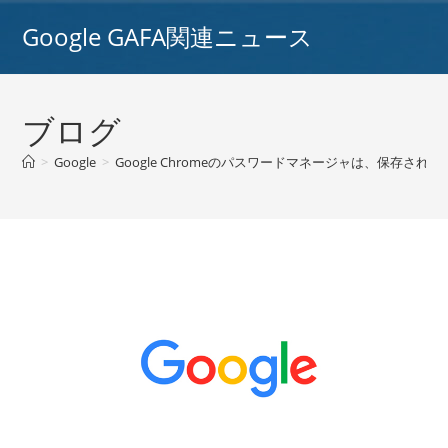
コ
Google GAFA関連ニュース
ン
テ
ン
ツ
ブログ
へ
ス
>
Google
>
Google Chromeのパスワードマネージャは、保存さ
キ
ッ
プ