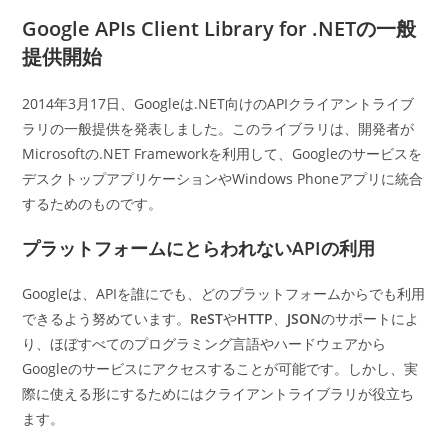
カ
日:
テ
Google APIs Client Library for .NETの一般
ゴ
提供開始
リ
ー:
2014年3月17日、Googleは.NET向けのAPIクライアントライブ
ラリの一般提供を発表しました。このライブラリは、開発者が
Microsoftの.NET Frameworkを利用して、Googleのサービスを
デスクトップアプリケーションやWindows Phoneアプリに統合
するためのものです。
プラットフォームにとらわれないAPIの利用
Googleは、APIを誰にでも、どのプラットフォームからでも利用
できるよう努めています。
ReST
や
HTTP
、
JSON
のサポートによ
り、ほぼすべてのプログラミング言語やハードウェアから
Googleのサービスにアクセスすることが可能です。しかし、実
際に使える形にするためにはクライアントライブラリが役立ち
ます。