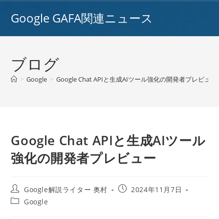
コ
Google GAFA関連ニュース
ン
テ
ン
ツ
ブログ
へ
ス
>
Google
>
Google Chat APIと生成AIツール強化の開発者プレビュー
キ
ッ
プ
Google Chat APIと生成AIツール
強化の開発者プレビュー
投
投
Google解説ライター 奥村
2024年11月7日
稿
稿
投
Google
者:
公
稿
開