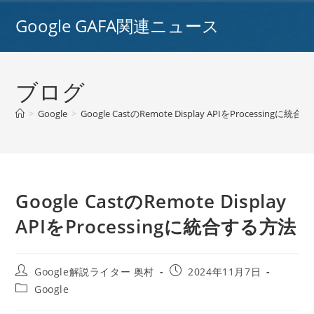
コ
Google GAFA関連ニュース
ン
テ
ン
ツ
ブログ
へ
ス
>
Google
>
Google CastのRemote Display APIをProcessingに統
キ
ッ
プ
Google CastのRemote Display
APIをProcessingに統合する方法
投
投
Google解説ライター 奥村
2024年11月7日
稿
稿
投
Google
者:
公
稿
開