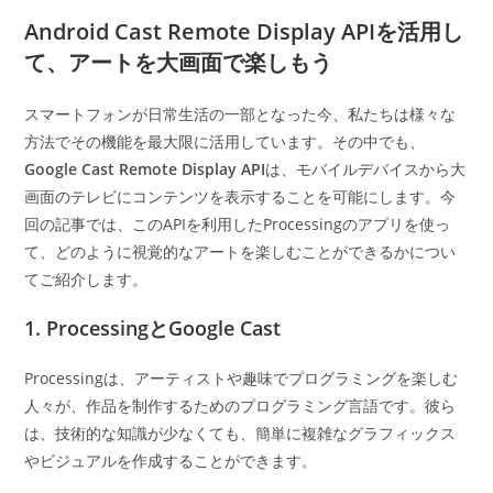
カ
日:
テ
Android Cast Remote Display APIを活用し
ゴ
て、アートを大画面で楽しもう
リ
ー:
スマートフォンが日常生活の一部となった今、私たちは様々な
方法でその機能を最大限に活用しています。その中でも、
Google Cast Remote Display API
は、モバイルデバイスから大
画面のテレビにコンテンツを表示することを可能にします。今
回の記事では、このAPIを利用したProcessingのアプリを使っ
て、どのように視覚的なアートを楽しむことができるかについ
てご紹介します。
1. ProcessingとGoogle Cast
Processingは、アーティストや趣味でプログラミングを楽しむ
人々が、作品を制作するためのプログラミング言語です。彼ら
は、技術的な知識が少なくても、簡単に複雑なグラフィックス
やビジュアルを作成することができます。