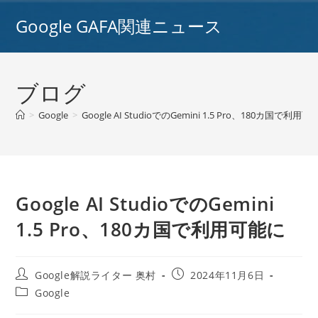
コ
Google GAFA関連ニュース
ン
テ
ン
ツ
ブログ
へ
ス
>
Google
>
Google AI StudioでのGemini 1.5 Pro、180カ国で利用
キ
ッ
プ
Google AI StudioでのGemini
1.5 Pro、180カ国で利用可能に
投
投
Google解説ライター 奥村
2024年11月6日
稿
稿
投
Google
者:
公
稿
開