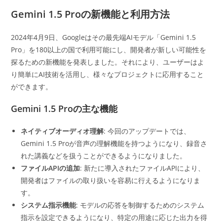
カ
日:
テ
Gemini 1.5 Proの新機能と利用方法
ゴ
リ
2024年4月9日、Googleはその最先端AIモデル「Gemini 1.5
ー:
Pro」を180以上の国で利用可能にし、開発者が新しい可能性を
探るための新機能を発表しました。それにより、ユーザーはよ
り簡単にAI技術を活用し、様々なプロジェクトに応用すること
ができます。
Gemini 1.5 Proの主な機能
ネイティブオーディオ理解
: 今回のアップデートでは、
Gemini 1.5 Proが音声の理解機能を持つようになり、録音さ
れた講義などを扱うことができるようになりました。
ファイルAPIの追加
: 新たに導入されたファイルAPIにより、
開発者はファイルの取り扱いを容易に行えるようになりま
す。
システム指示機能
: モデルの応答を制御するためのシステム
指示を設定できるようになり、特定の用途に応じた出力を得