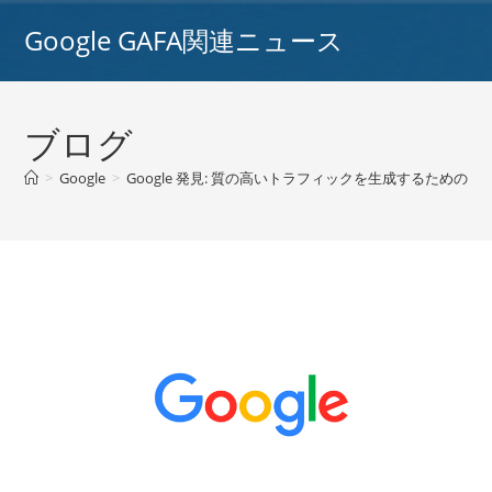
コ
Google GAFA関連ニュース
ン
テ
ン
ツ
ブログ
へ
ス
>
Google
>
Google 発見: 質の高いトラフィックを生成するための優
キ
ッ
プ