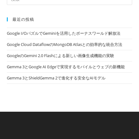
最近の投稿
Google I/OパズルでGeminiを活用したボーナスワールド解放法
Google Cloud DataflowのMongoDB Atlasとの効率的な統合方法
GoogleのGemini 2.0 Flashによる新しい画像生成機能の実験
Gemma 3とGoogle AI Edgeで実現するモバイルとウェブの新機能
Gemma 3とShieldGemma 2で進化する安全なAIモデル