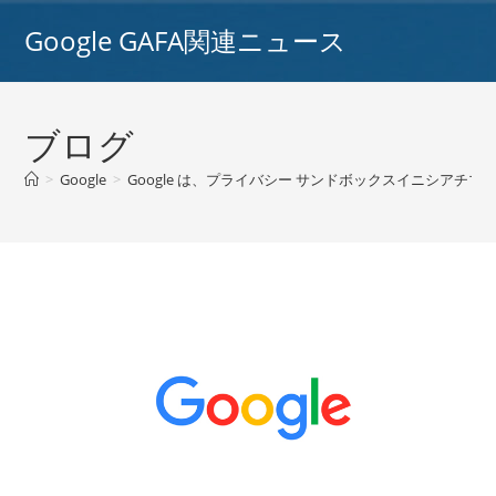
コ
Google GAFA関連ニュース
ン
テ
ン
ツ
ブログ
へ
ス
>
Google
>
Google は、プライバシー サンドボックスイニシアチブ
キ
ッ
プ