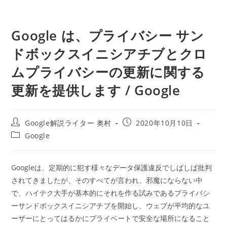
Google は、プライバシー サン
ドボックスイニシアチブとクロ
ムプライバシーの更新に関する
更新を提供します / Google
投
投
Google解説ライター 奥村
2020年10月10日
稿
稿
投
Google
者:
公
稿
開
カ
日:
テ
Googleは、定期的に犯す様々なデータ保護違反でしばしば批判
ゴ
されてきましたが、そのすべてが言われ、邪魔にならない中
リ
ー:
で、ハイテク大手が基本的にそれを作る試みであるプライバシ
ーサンドボックスイニシアチブを開始し、ウェブが平均的なユ
ーザーにとってはるかにプライベートで安全な場所になること