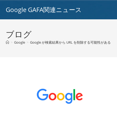
コ
Google GAFA関連ニュース
ン
テ
ン
ツ
ブログ
へ
ス
>
Google
>
Google が検索結果から URL を削除する可能性がある / Go
キ
ッ
プ