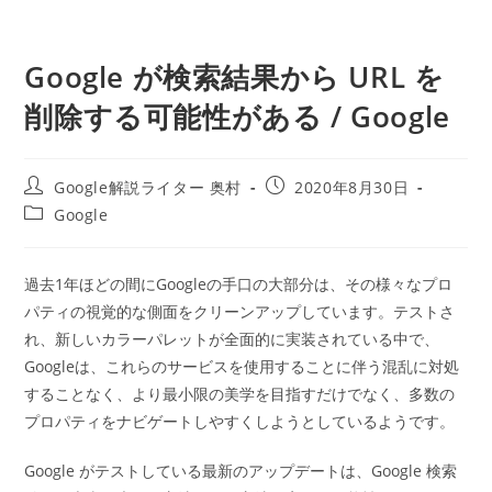
Google が検索結果から URL を
削除する可能性がある / Google
投
投
Google解説ライター 奥村
2020年8月30日
稿
稿
投
Google
者:
公
稿
開
カ
日:
テ
過去1年ほどの間にGoogleの手口の大部分は、その様々なプロ
ゴ
パティの視覚的な側面をクリーンアップしています。テストさ
リ
ー:
れ、新しいカラーパレットが全面的に実装されている中で、
Googleは、これらのサービスを使用することに伴う混乱に対処
することなく、より最小限の美学を目指すだけでなく、多数の
プロパティをナビゲートしやすくしようとしているようです。
Google がテストしている最新のアップデートは、Google 検索