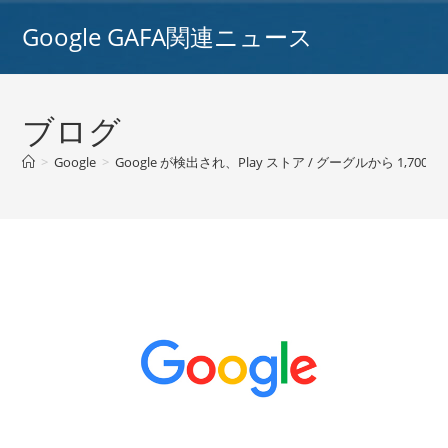
コ
Google GAFA関連ニュース
ン
テ
ン
ツ
ブログ
へ
ス
>
Google
>
Google が検出され、Play ストア / グーグルから 1,7
キ
ッ
プ