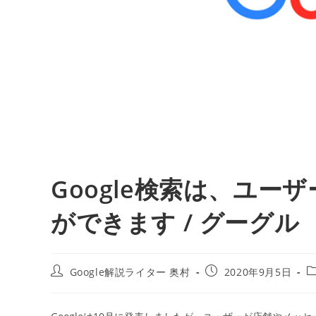
Google検索は、ユ
ができます / グーグル
投
投
Google解説ライター 奥村
2020年9月5日
稿
稿
者:
公
開