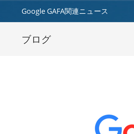
コ
Google GAFA関連ニュース
ン
テ
ン
ツ
ブログ
へ
ス
キ
ッ
プ