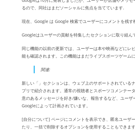
Googleは10月に発表しましたが、ユーザーが店舗やメ
日:
るので、同社はまだソーシャルに焦点を当てています.
ー
現在、Google は Google 検索でユーザーにコメントを
Googleはユーザーの貢献を特集したセクションに取り組
同じ機能の以前の更新では、ユーザーは本や映画などにレ
能も確認されます。この機能はまだライブスポーツゲーム
関連:
新しい「」セクションは、ウェブ上のサポートされているナレ
プリで紹介されます。通常の視聴者とスポーツコメンテー
意のあるメッセージを好き/嫌いな、報告するなど、ユーザ
Googleによって計画されています。
[自分について] ページにコメントを表示でき、匿名ユーザ
たり、一括で削除するオプションを使用することもできま