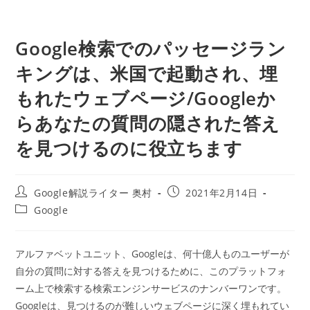
Google検索でのパッセージラン
キングは、米国で起動され、埋
もれたウェブページ/Googleか
らあなたの質問の隠された答え
を見つけるのに役立ちます
投
投
Google解説ライター 奥村
2021年2月14日
稿
稿
投
Google
者:
公
稿
開
カ
日:
テ
アルファベットユニット、Googleは、何十億人ものユーザーが
ゴ
自分の質問に対する答えを見つけるために、このプラットフォ
リ
ー:
ーム上で検索する検索エンジンサービスのナンバーワンです。
Googleは、見つけるのが難しいウェブページに深く埋もれてい