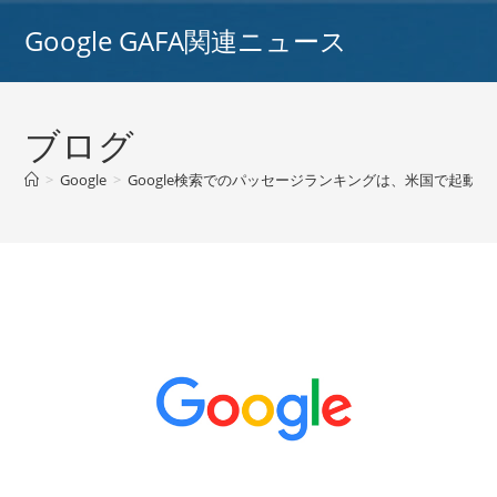
コ
Google GAFA関連ニュース
ン
テ
ン
ツ
ブログ
へ
ス
>
Google
>
Google検索でのパッセージランキングは、米国で起動
キ
ッ
プ