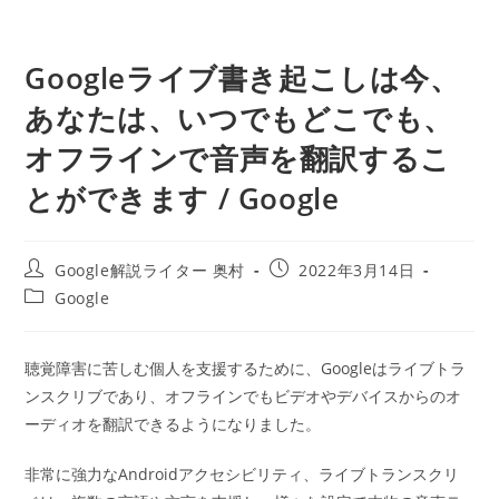
Googleライブ書き起こしは今、
あなたは、いつでもどこでも、
オフラインで音声を翻訳するこ
とができます / Google
投
投
Google解説ライター 奥村
2022年3月14日
稿
稿
投
Google
者:
公
稿
開
カ
日:
テ
聴覚障害に苦しむ個人を支援するために、Googleはライブトラ
ゴ
ンスクリブであり、オフラインでもビデオやデバイスからのオ
リ
ー:
ーディオを翻訳できるようになりました。
非常に強力なAndroidアクセシビリティ、ライブトランスクリ