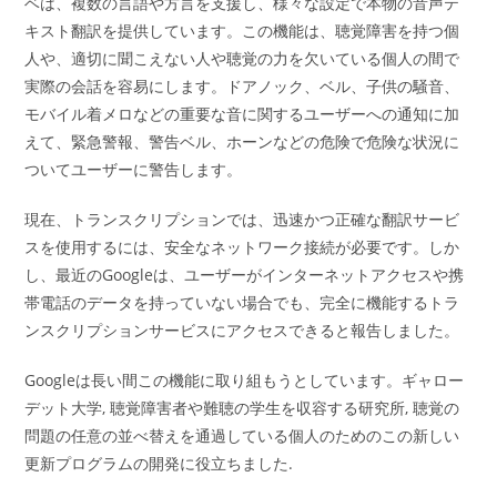
ベは、複数の言語や方言を支援し、様々な設定で本物の音声テ
キスト翻訳を提供しています。この機能は、聴覚障害を持つ個
人や、適切に聞こえない人や聴覚の力を欠いている個人の間で
実際の会話を容易にします。ドアノック、ベル、子供の騒音、
モバイル着メロなどの重要な音に関するユーザーへの通知に加
えて、緊急警報、警告ベル、ホーンなどの危険で危険な状況に
ついてユーザーに警告します。
現在、トランスクリプションでは、迅速かつ正確な翻訳サービ
スを使用するには、安全なネットワーク接続が必要です。しか
し、最近のGoogleは、ユーザーがインターネットアクセスや携
帯電話のデータを持っていない場合でも、完全に機能するトラ
ンスクリプションサービスにアクセスできると報告しました。
Googleは長い間この機能に取り組もうとしています。ギャロー
デット大学, 聴覚障害者や難聴の学生を収容する研究所, 聴覚の
問題の任意の並べ替えを通過している個人のためのこの新しい
更新プログラムの開発に役立ちました.