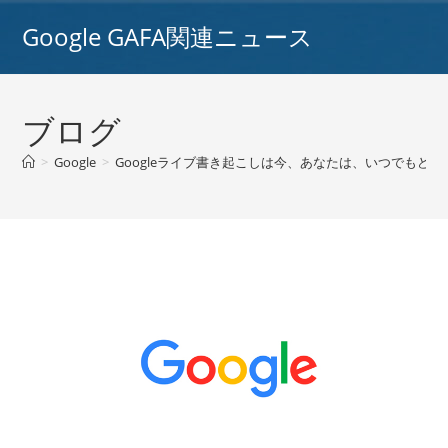
コ
Google GAFA関連ニュース
ン
テ
ン
ツ
ブログ
へ
ス
>
Google
>
Googleライブ書き起こしは今、あなたは、いつでもどこで
キ
ッ
プ