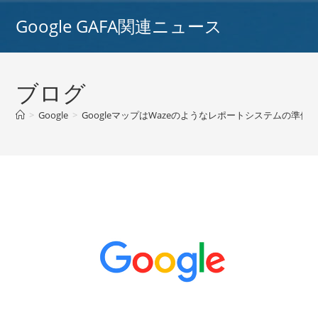
コ
Google GAFA関連ニュース
ン
テ
ン
ツ
ブログ
へ
ス
>
Google
>
GoogleマップはWazeのようなレポートシステムの準備
キ
ッ
プ