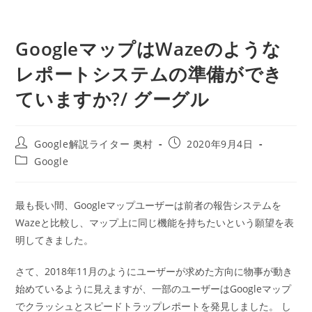
GoogleマップはWazeのような
レポートシステムの準備ができ
ていますか?/ グーグル
投
投
Google解説ライター 奥村
2020年9月4日
稿
稿
投
Google
者:
公
稿
開
カ
日:
テ
最も長い間、Googleマップユーザーは前者の報告システムを
ゴ
Wazeと比較し、マップ上に同じ機能を持ちたいという願望を表
リ
ー:
明してきました。
さて、2018年11月のようにユーザーが求めた方向に物事が動き
始めているように見えますが、一部のユーザーはGoogleマップ
でクラッシュとスピードトラップレポートを発見しました。 し