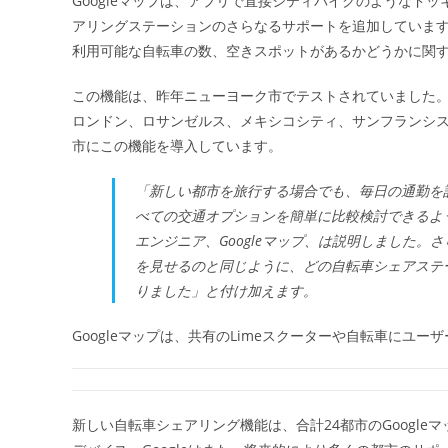
Googleマップは、アプリで直接シティバイクのようなド
日:
アリングステーションのさらなるサポートを追加していま
利用可能な自転車の数、空きスポットがあるかどうかに関
この機能は、昨年ニューヨーク市でテストされていました。テ
ロンドン、ロサンゼルス、メキシコシティ、サンフランシス
市にこの機能を導入しています。
「新しい都市を旅行する場合でも、毎日の通勤を計
べての交通オプションを簡単に比較検討できるよ
エンジニア、Googleマップ、は説明しました。
を見せるのと同じように、どの自転車シェアステ
りました」と付け加えます。
Googleマップは、共有のLimeスクーターや自転車にユ
新しい自転車シェアリング機能は、合計24都市のGoogleマッ