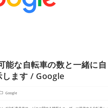
利用可能な自転車の数と一緒に自
す / Google
投
Google
稿
カ
テ