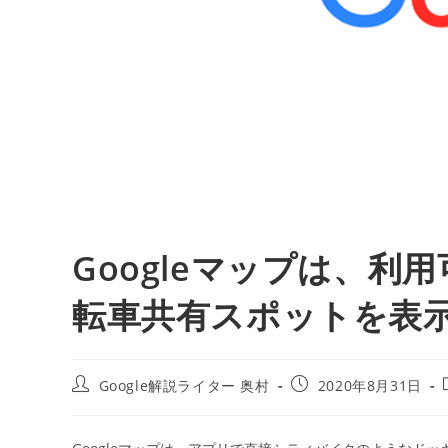
Googleマップは、
転車共有スポットを表示しま
投
投
Google解説ライター 奥村
2020年8月31日
稿
稿
者:
公
開