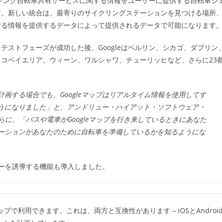
ッキング自転車共有サービスに関する情報をユーザーに提供する自転車シ
ゴ
す。新しい統合は、最寄りのサイクリングステーションを見つける場所
リ
ー:
する情報を提供するデータによって提供されるデータで可能になります
ストフェーズが成功した後、Googleはベルリン、シカゴ、ダブリン
コベイエリア、ウィーン、ワルシャワ、チューリッヒなど、さらに23
画する場合でも、Googleマップはリアルタイム情報を使用してす
うになりました」と、アンドリュー・ハイアット・ソフトウェア・
さらに、「バスや電車がGoogleマップを行き来しているときにあなた
ーションがあなたのために自転車を準備しているかを知るようにな
ーザーを誘導する機能も導入しました。
プで利用できます。これは、両方と互換性があります – iOSとAndroi