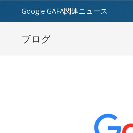
コ
Google GAFA関連ニュース
ン
テ
ン
ツ
ブログ
へ
ス
キ
ッ
プ