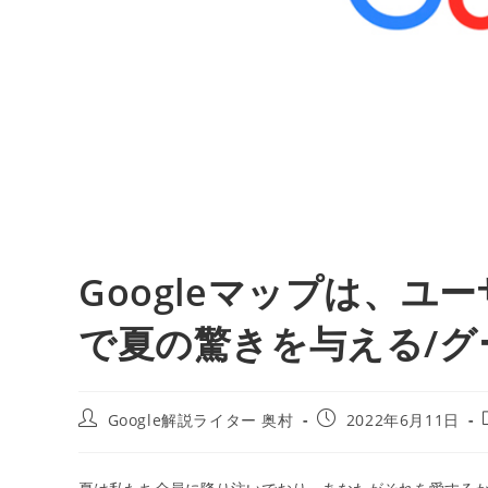
Googleマップは、
で夏の驚きを与える/グ
投
投
Google解説ライター 奥村
2022年6月11日
稿
稿
者:
公
開