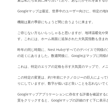
夏は私たち全員に降り注いでおり、あなたがそれを愛する
日:
Googleマップは最近、世界中のユーザー向けに、特定の
機能は夏の季節にちょうど間に合うように来ます。
ご存じない方もいらっしゃると思いますが、地球温暖化や
す。これには、ホーム画面に追加された大気質指数も含ま
昨年の同じ時期に、Nest Hubがすべてのデバイスで同
の近くにありました。数週間後に、Googleはマップに同
これは、特定のエリアの定格を示す大気質のマップで、メ
この特定の変更は、約1年前にテクノロジーの巨人によって
りにしていますが、数字が低いほど良いことを忘れないで
Googleマップアプリケーションに存在する評価を確認す
質をクリックすると、Googleマップの詳細のすぐ下に表示