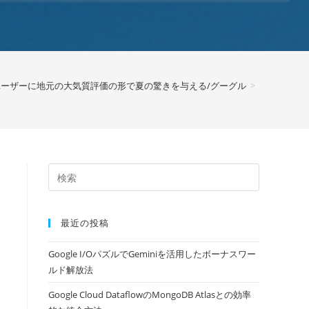
、ユーザーに地元の大気質評価の形で夏の驚きを与える/グーグル
>
最近の投稿
Google I/OパズルでGeminiを活用したボーナスワー
ルド解放法
Google Cloud DataflowのMongoDB Atlasとの効率