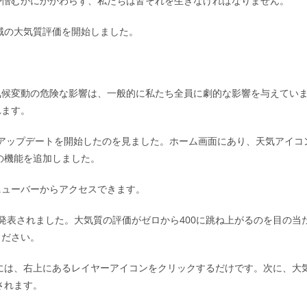
か憎むかにかかわらず、私たちは皆それを生きなければなりません。
ゴ
リ
地域の大気質評価を開始しました。
ー:
気候変動の危険な影響は、一般的に私たち全員に劇的な影響を与えてい
れます。
様のアップデートを開始したのを見ました。ホーム画面にあり、天気アイコ
様の機能を追加しました。
ニューバーからアクセスできます。
発表されました。大気質の評価がゼロから400に跳ね上がるのを目の当
ください。
るには、右上にあるレイヤーアイコンをクリックするだけです。次に、大
されます。