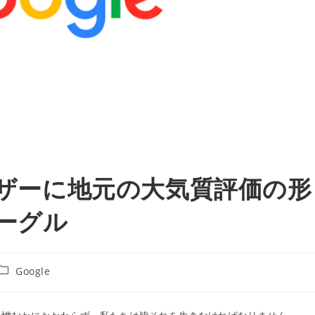
ユーザーに地元の大気質評価の形
ーグル
投
Google
稿
カ
テ