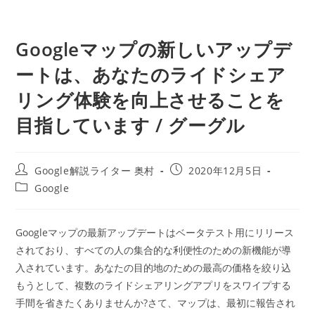
Googleマップの新しいアップデ
ートは、あなたのライドシェア
リング体験を向上させることを
目指しています / グーグル
投
投
Google解説ライター 奥村
2020年12月5日
稿
稿
投
Google
者:
公
稿
開
カ
日:
テ
Googleマップの最新アップデートはベータテスト用にリリース
ゴ
されており、すべての人の集合的な利便性のための新機能が導
リ
ー:
入されています。あなたの目的地のための最高の価格を絞り込
もうとして、複数のライドシェアリングアプリをスワイプする
手間を省きたくありませんか?さて、マップは、最初に報告され