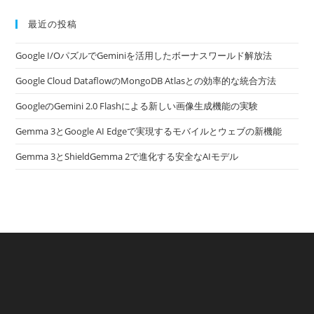
最近の投稿
Google I/OパズルでGeminiを活用したボーナスワールド解放法
Google Cloud DataflowのMongoDB Atlasとの効率的な統合方法
GoogleのGemini 2.0 Flashによる新しい画像生成機能の実験
Gemma 3とGoogle AI Edgeで実現するモバイルとウェブの新機能
Gemma 3とShieldGemma 2で進化する安全なAIモデル