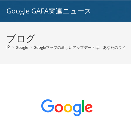
コ
Google GAFA関連ニュース
ン
テ
ン
ツ
ブログ
へ
ス
>
Google
>
Googleマップの新しいアップデートは、あなたのライ
キ
ッ
プ