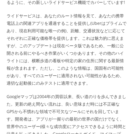
るように、その新しいライドサービス機能でカバーしています!
ライドサービスは、あなたのルート情報を見て、あなたの携帯
電話上の関連アプリを通過することを提供し(Uberはプライムで
あり、現在利用可能な唯一の例)、距離、交通状況などに応じて
それぞれに正確な価格帯を提供します。これは魅力的に思えま
すが、このアップデートは現在ベータ版であるため、一般に公
開される前にやるべき作業がいくつかあります。その他のハイ
ライトには、横断歩道の看板や特定の家の住所に関する最新情
報が含まれます。ただし、このような情報は、国固有の可能性
があり、すべてのユーザーに適用されない可能性があるため、
適切な起動後にのみテストに適用できます。
Googleマップは2004年の買収以来、長い道のりを歩んできまし
た。更新の絶え間ない流れは、良い意味まだ時には不正確な
GPSから不慣れな領域で不可欠なツールにそれを回していま
す。開発者は、アプリが一握りの最初の世界の国だけでなく、
世界中のユーザー(様々な成功度)にアクセスできるように時間と
注意を払ってきました。Googleローカルガイド、マイマップ、