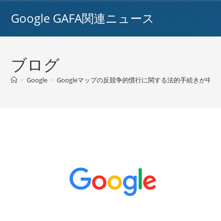
コ
Google GAFA関連ニュース
ン
テ
ン
ツ
ブログ
へ
ス
>
Google
>
Googleマップの反競争的慣行に関する法的手続きが中心に / 
キ
ッ
プ