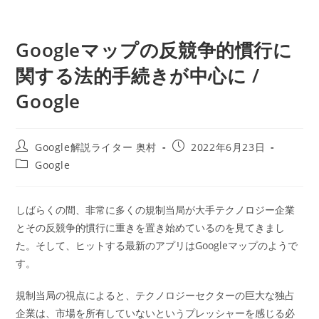
Googleマップの反競争的慣行に
関する法的手続きが中心に /
Google
投
投
Google解説ライター 奥村
2022年6月23日
稿
稿
投
Google
者:
公
稿
開
カ
日:
テ
しばらくの間、非常に多くの規制当局が大手テクノロジー企業
ゴ
とその反競争的慣行に重きを置き始めているのを見てきまし
リ
ー:
た。そして、ヒットする最新のアプリはGoogleマップのようで
す。
規制当局の視点によると、テクノロジーセクターの巨大な独占
企業は、市場を所有していないというプレッシャーを感じる必