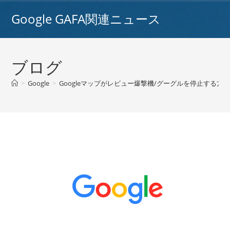
コ
Google GAFA関連ニュース
ン
テ
ン
ツ
ブログ
へ
ス
>
Google
>
Googleマップがレビュー爆撃機/グーグルを停止する方
キ
ッ
プ