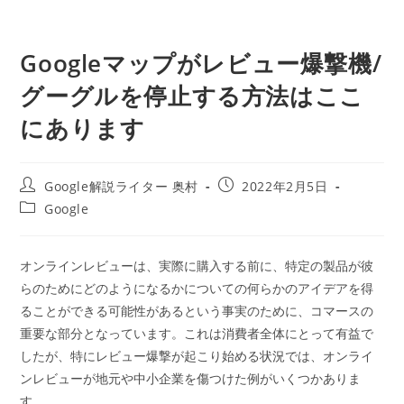
Googleマップがレビュー爆撃機/
グーグルを停止する方法はここ
にあります
投
投
Google解説ライター 奥村
2022年2月5日
稿
稿
投
Google
者:
公
稿
開
カ
日:
テ
オンラインレビューは、実際に購入する前に、特定の製品が彼
ゴ
らのためにどのようになるかについての何らかのアイデアを得
リ
ー:
ることができる可能性があるという事実のために、コマースの
重要な部分となっています。これは消費者全体にとって有益で
したが、特にレビュー爆撃が起こり始める状況では、オンライ
ンレビューが地元や中小企業を傷つけた例がいくつかありま
す。