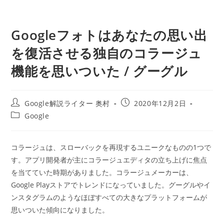
Googleフォトはあなたの思い出
を復活させる独自のコラージュ
機能を思いついた / グーグル
投
投
Google解説ライター 奥村
2020年12月2日
稿
稿
投
Google
者:
公
稿
開
カ
日:
テ
コラージュは、スローバックを再現するユニークなものの1つで
ゴ
す。アプリ開発者が主にコラージュエディタの立ち上げに焦点
リ
ー:
を当てていた時期がありました。コラージュメーカーは、
Google Playストアでトレンドになっていました。グーグルやイ
ンスタグラムのようなほぼすべての大きなプラットフォームが
思いついた傾向になりました。