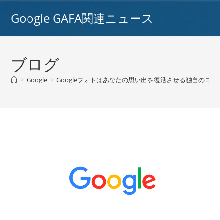
コ
Google GAFA関連ニュース
ン
テ
ン
ツ
ブログ
へ
ス
>
Google
>
Googleフォトはあなたの思い出を復活させる独自のコラ
キ
ッ
プ