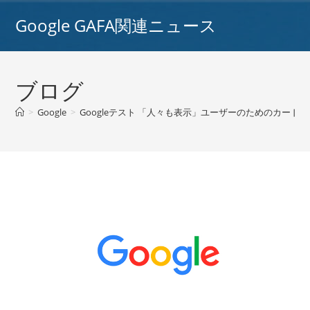
コ
Google GAFA関連ニュース
ン
テ
ン
ツ
ブログ
へ
ス
>
Google
>
Googleテスト 「人々も表示」ユーザーのためのカードを
キ
ッ
プ