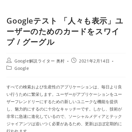
Googleテスト 「人々も表示」ユ
ーザーのためのカードをスワイ
プ / グーグル
投
投
Google解説ライター 奥村
2021年2月14日
稿
稿
投
Google
者:
公
稿
開
カ
日:
テ
すべての検索および生産性のアプリケーションは、毎日より良
ゴ
い行うために繁栄します。ユーザーがアプリケーションをユー
リ
ー:
ザーフレンドリーにするための新しいユニークな機能を提供
し、魅力的にするのに十分なキャッチーです。しかし、技術が
非常に急速に進化しているので、ソーシャルメディアとテック
ジャイアンツは追いつく必要があるため、更新はほぼ定期的に
行われます。