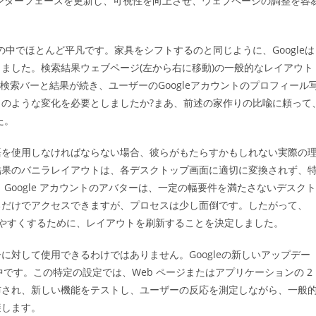
インターフェースを更新し、可視性を向上させ、ウェブページの調整を容
ゴ
リ
ー:
中でほとんど平凡です。家具をシフトするのと同じように、Googleは
ました。検索結果ウェブページ(左から右に移動)の一般的なレイアウト
)、検索バーと結果が続き、ユーザーのGoogleアカウントのプロフィール
のような変化を必要としましたか?まあ、前述の家作りの比喩に頼って
た。
語を使用しなければならない場合、彼らがもたらすかもしれない実際の
結果のバニラレイアウトは、各デスクトップ画面に適切に変換されず、
 Google アカウントのアバターは、一定の幅要件を満たさないデスクト
るだけでアクセスできますが、プロセスは少し面倒です。したがって、
スしやすくするために、レイアウトを刷新することを決定しました。
ーに対して使用できるわけではありません。Googleの新しいアップデー
中です。この特定の設定では、Web ページまたはアプリケーションの 2
布され、新しい機能をテストし、ユーザーの反応を測定しながら、一般
避します。