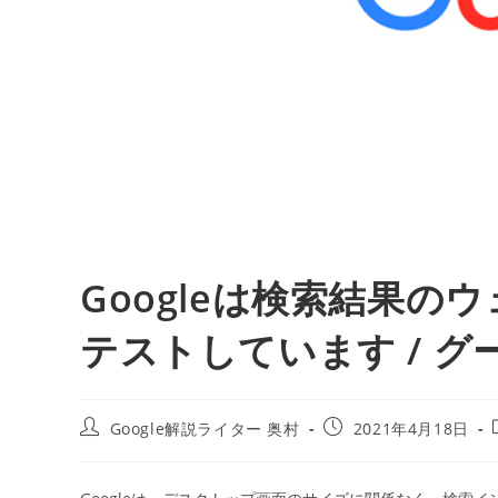
Googleは検索結果
テストしています / グ
投
投
Google解説ライター 奥村
2021年4月18日
稿
稿
者:
公
開