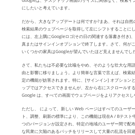
Googleは、デスクトップ画面のサイズに関係なく、検索
日:
にしたいと考えています。
だから、大きなアップデートは何ですか?まあ、それは自然の
検索結果のウェブページを取得して左にシフトすることにし
には、左上隅にGoogleロゴ(その日の関連する落書き付き
真またはサインインオプションで終了します。さて、何がこ
いくつかの家具はGoogleが望んでいたほど見えませんでし
さて、私たちは不必要な比喩をやめ、そのような壮大な用
由と影響に移りましょう。より簡単な言葉で言えば、検索
定の機能が妨害されます。特に、[サインイン] オプションと
ップではアクセスできませんが、左から右にスクロールす
Google は、すべての画面でウェブページをよりアクセ
ただし、 によって、新しい Web ページはすべてのユーザ
ト、調整、刷新の標準により、この機能は現在A / Bテスト
つのバージョンが設定され、特定の地域のユーザー間で配
な民衆に欠陥のあるパッチをリリースして大量の乱流を回