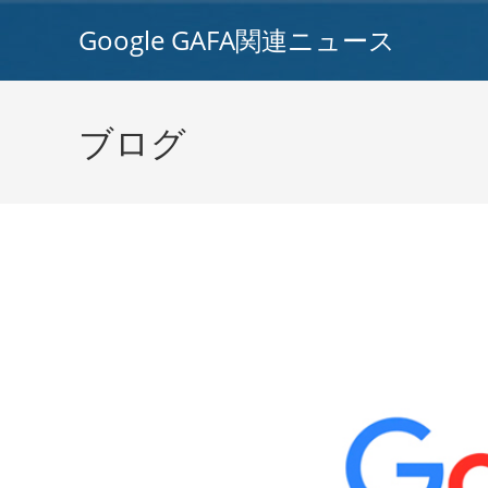
コ
Google GAFA関連ニュース
ン
テ
ン
ツ
ブログ
へ
ス
キ
ッ
プ