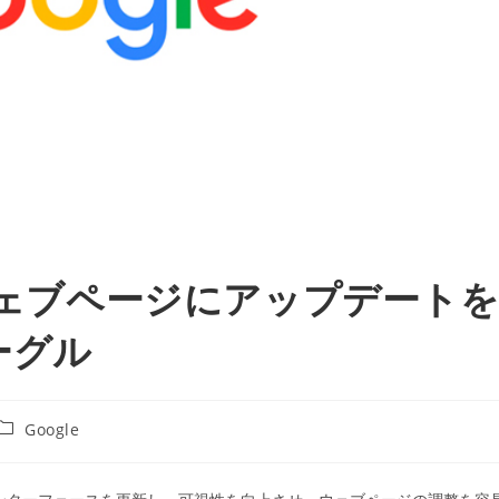
のウェブページにアップデート
ーグル
投
Google
稿
カ
テ