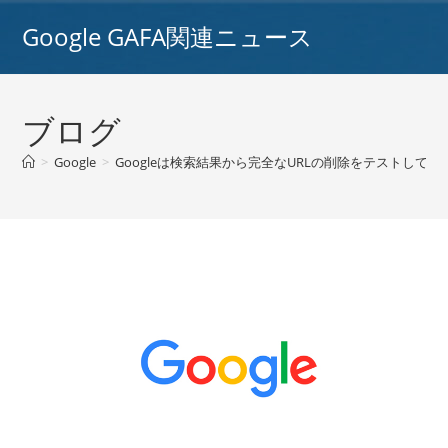
コ
Google GAFA関連ニュース
ン
テ
ン
ツ
ブログ
へ
ス
>
Google
>
Googleは検索結果から完全なURLの削除をテストしていま
キ
ッ
プ