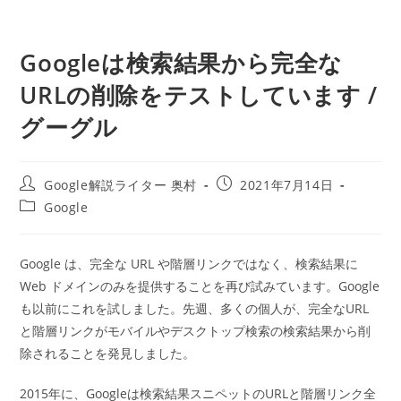
Googleは検索結果から完全な
URLの削除をテストしています /
グーグル
投
投
Google解説ライター 奥村
2021年7月14日
稿
稿
投
Google
者:
公
稿
開
カ
日:
テ
Google は、完全な URL や階層リンクではなく、検索結果に
ゴ
Web ドメインのみを提供することを再び試みています。Google
リ
ー:
も以前にこれを試しました。先週、多くの個人が、完全なURL
と階層リンクがモバイルやデスクトップ検索の検索結果から削
除されることを発見しました。
2015年に、Googleは検索結果スニペットのURLと階層リンク全