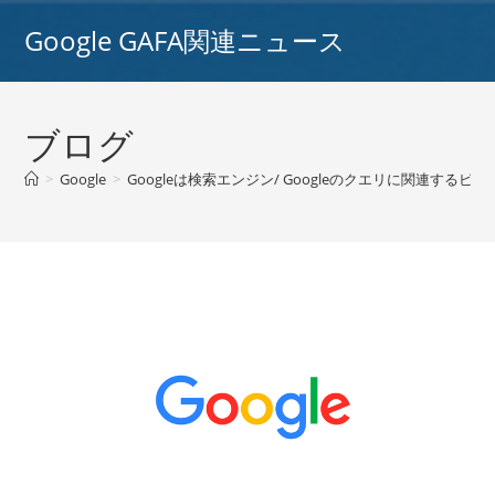
コ
Google GAFA関連ニュース
ン
テ
ン
ツ
ブログ
へ
ス
>
Google
>
Googleは検索エンジン/ Googleのクエリに関連す
キ
ッ
プ