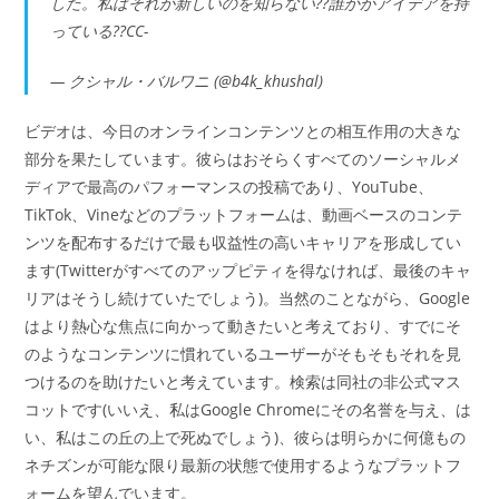
した。私はそれが新しいのを知らない??誰かがアイデアを持
っている??CC-
— クシャル・バルワニ (@b4k_khushal)
ビデオは、今日のオンラインコンテンツとの相互作用の大きな
部分を果たしています。彼らはおそらくすべてのソーシャルメ
ディアで最高のパフォーマンスの投稿であり、YouTube、
TikTok、Vineなどのプラットフォームは、動画ベースのコンテ
ンツを配布するだけで最も収益性の高いキャリアを形成してい
ます(Twitterがすべてのアップピティを得なければ、最後のキャ
リアはそうし続けていたでしょう)。当然のことながら、Google
はより熱心な焦点に向かって動きたいと考えており、すでにそ
のようなコンテンツに慣れているユーザーがそもそもそれを見
つけるのを助けたいと考えています。検索は同社の非公式マス
コットです(いいえ、私はGoogle Chromeにその名誉を与え、は
い、私はこの丘の上で死ぬでしょう)、彼らは明らかに何億もの
ネチズンが可能な限り最新の状態で使用するようなプラットフ
ォームを望んでいます。