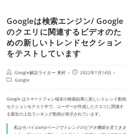
Googleは検索エンジン/ Google
のクエリに関連するビデオのた
めの新しいトレンドセクション
をテストしています
投
投
Google解説ライター 奥村
2022年1月14日
稿
稿
投
Google
者:
公
稿
開
カ
日:
テ
Google はスマートフォン端末の検索結果に新しいトレンド動画
ゴ
セクションをテスト中で、ユーザーが作成したクエリに関連す
リ
ー:
る最近の上位ランキング動画が表示されています。
私はモバイルserpページでトレンドのビデオ機能を見てきま