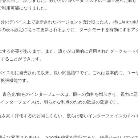
期待を展開し、話しました。数か月の間ベータ テストの一部であった新し
ゴ
で利用可能になりました。
リ
ー:
のデバイス上で更新されたバージョンを受け取った人、特にAndroid
バイスの表示設定に従って更新されるように、ダークモードを有効にするア
有効にする必要があります。また、誰かが自動的に適用されたダークモード
にすることができます。
デバイス用に発売されて以来、長い間協議中です。これは基本的に、ユー
ザ拡張機能です。
す。青色光/白色のインターフェースは、眼への負担を増加させ、視力に悪
のインターフェイスは、明らかな利点のための歓迎の変更です。
それを高く評価するのと同じくらい、彼らは暗いインターフェイスのすべ
。
定は変更されません。Google 検索を実行すると、結果ページはすべ