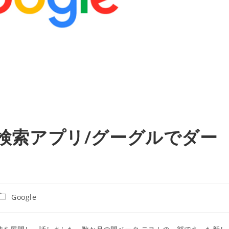
の検索アプリ/グーグルでダー
投
Google
稿
カ
テ