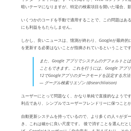
暗いテーマになりますが、特定の検索項目を開いた場合、
いくつかのコードを手動で適用することで、この問題はあ
にも利益をもたらしません。
しかし、良いニュースは、憶測が終わり、Googleが最終
を更新する必要はないことが指摘されているということで
また、Google アプリでシステムのデフォル
こともできます。これを行うには、Google ア
12でGoogleアプリのダークモードを設定する方
— グーグル検索リエゾン (@searchliaison)
ユーザーにとって問題なく、かなり単純で直接的なようで
利点であり、シンプルでユーザーフレンドリーに保つことがG
自動更新システムを持っているので、より多くの人々がダ
き、これは確かに良い尺度です。 後で消すことを選んだと
ば、Googleはユーザーに「自由意志」を与えており、そ