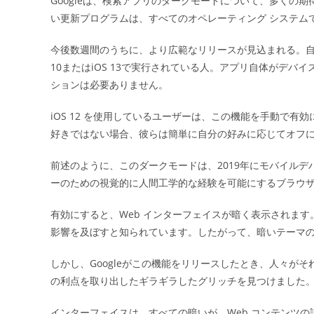
Googleは、検索アプリのダークモードについて、多くの
日:
い更新プログラムは、すべてのオペレーティング システム
今後数週間のうちに、より広範なリリースが見込まれる。自分
10またはiOS 13で実行されている人。アプリ自体がデ
ションは必要ありません。
iOS 12 を使用しているユーザーは、この機能を手動で
好きではない場合、彼らは簡単に自分の好みに応じてオフ
前述のように、このダークモードは、2019年にモバイル
ーのための視覚的に人間工学的な経験を可能にするブラウ
有効にすると、Web インターフェイスが暗く表示されま
影響を及ぼすと知られています。したがって、暗いテーマ
しかし、Googleがこの機能をリリースしたとき、人々が
の利点を取り出したギラギラしたグリッチを見つけました
インターフェイスは、すべての暗いが、Web コンテンツの設