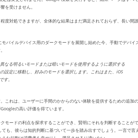
影響を受けません。
る程度対処できますが、全体的な結果はまだ満足されておらず、長い間
的にモバイルデバイス用のダークモードを展開し始めた今、手動でデバイ
す。
トとは異なる明るいモードまたは暗いモードを使用するように選択する
プリの設定に移動し、好みのモードを選択します。これはまた、iOS
法です。
す。これは、ユーザーに手間のかからのない体験を提供するための追加
oogleの高い評価を得ています。
ークモードの利点を探求することができ、賢明にそれを判断することが
しても、彼らは知的判断に基づいて一歩を踏み出すでしょう。一言で言
のような行動は消費者を幸せにし、満足させるに違いない。