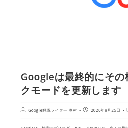
Googleは最終的にそ
クモードを更新します
投
投
Google解説ライター 奥村
2020年8月25日
稿
稿
者:
公
開