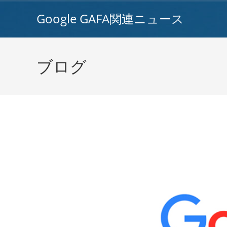
コ
Google GAFA関連ニュース
ン
テ
ン
ツ
ブログ
へ
ス
キ
ッ
プ