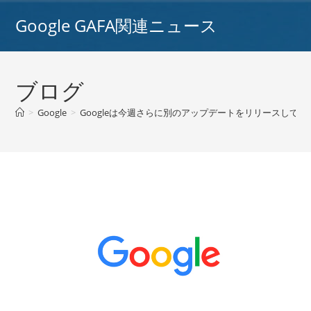
コ
Google GAFA関連ニュース
ン
テ
ン
ツ
ブログ
へ
ス
>
Google
>
Googleは今週さらに別のアップデートをリリースしてい
キ
ッ
プ