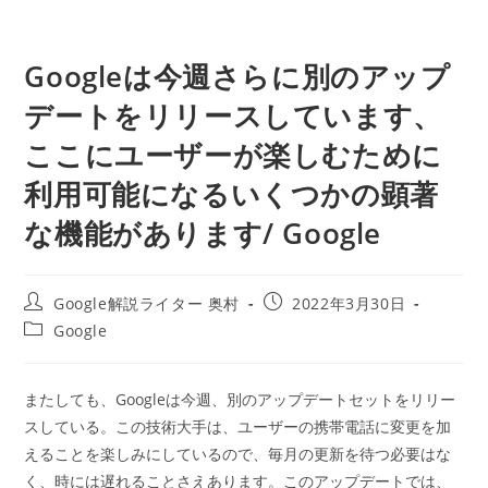
Googleは今週さらに別のアップ
デートをリリースしています、
ここにユーザーが楽しむために
利用可能になるいくつかの顕著
な機能があります/ Google
投
投
Google解説ライター 奥村
2022年3月30日
稿
稿
投
Google
者:
公
稿
開
カ
日:
テ
またしても、Googleは今週、別のアップデートセットをリリー
ゴ
スしている。この技術大手は、ユーザーの携帯電話に変更を加
リ
ー:
えることを楽しみにしているので、毎月の更新を待つ必要はな
く、時には遅れることさえあります。このアップデートでは、