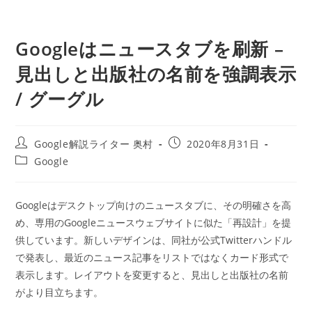
Googleはニュースタブを刷新 –
見出しと出版社の名前を強調表示
/ グーグル
投
投
Google解説ライター 奥村
2020年8月31日
稿
稿
投
Google
者:
公
稿
開
カ
日:
テ
Googleはデスクトップ向けのニュースタブに、その明確さを高
ゴ
め、専用のGoogleニュースウェブサイトに似た「再設計」を提
リ
ー:
供しています。新しいデザインは、同社が公式Twitterハンドル
で発表し、最近のニュース記事をリストではなくカード形式で
表示します。レイアウトを変更すると、見出しと出版社の名前
がより目立ちます。