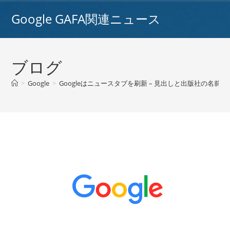
コ
Google GAFA関連ニュース
ン
テ
ン
ツ
ブログ
へ
ス
>
Google
>
Googleはニュースタブを刷新 – 見出しと出版社の名前を
キ
ッ
プ