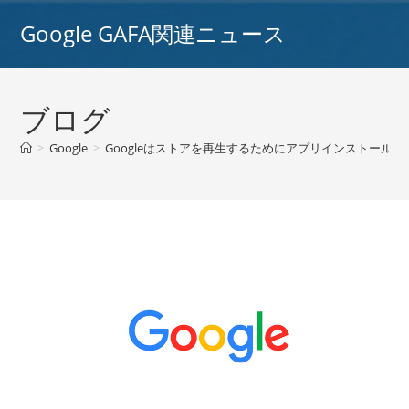
コ
Google GAFA関連ニュース
ン
テ
ン
ツ
ブログ
へ
ス
>
Google
>
Googleはストアを再生するためにアプリインストールの
キ
ッ
プ