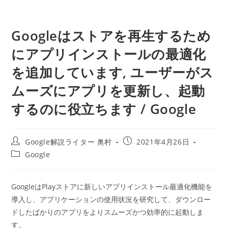
Googleはストアを再生するため
にアプリインストールの最適化
を追加しています, ユーザーがス
ムーズにアプリを更新し、起動
するのに役立ちます / Google
投
投
Google解説ライター 奥村
2021年4月26日
稿
稿
投
Google
者:
公
稿
開
カ
日:
テ
GoogleはPlayストアに新しいアプリインストール最適化機能を
ゴ
導入し、アプリケーションの使用状況を研究して、ダウンロー
リ
ー:
ドしたばかりのアプリをよりスムーズかつ効率的に起動しま
す。