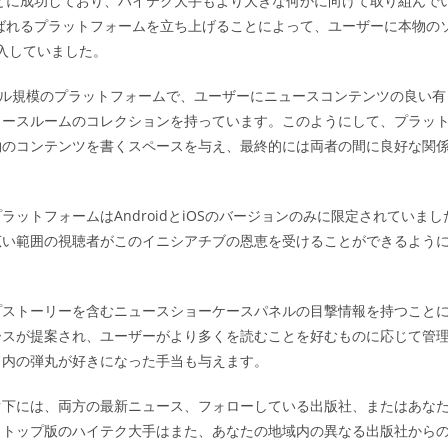
ことに成功しており、ハイテク大手もより大きな何かに向けて取り組んで
ゴ
呼ばれるプラットフォームを立ち上げることによって、ユーザーに本物の
リ
ー:
導入していました。
10億ドル規模のプラットフォームで、ユーザーにニュースコンテンツの良い有
ュースルームのコレクションを持っています。このようにして、プラッ
物のコンテンツを書くスペースを与え、最終的には両者の間に良好な関
ットフォームはAndroidとiOSのバージョンのみに限定されていまし
広い範囲の視聴者がこのイニシアチブの恩恵を受けることができるよう
プストーリーを含むニュースショーケースパネルの目撃情報を持つこと
ースが提案され、ユーザーがより多くを読むことを好むものに応じて管
ド内の弾丸が好きになった手当も与えます。
ぐ下には、両方の最新ニュース、フォローしている出版社、またはあな
クトップ版のハイテク大手はまた、あなたの地域内の異なる出版社から