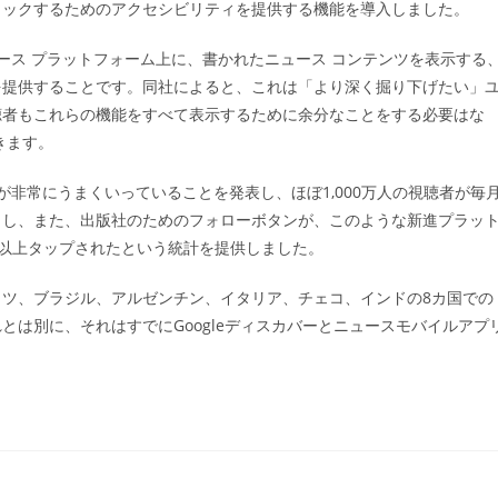
ェックするためのアクセシビリティを提供する機能を導入しました。
le ニュース プラットフォーム上に、書かれたニュース コンテンツを表示する
を提供することです。同社によると、これは「より深く掘り下げたい」
聴者もこれらの機能をすべて表示するために余分なことをする必要はな
きます。
ームが非常にうまくいっていることを発表し、ほぼ1,000万人の視聴者が毎
クし、また、出版社のためのフォローボタンが、このような新進プラッ
0回以上タップされたという統計を提供しました。
ツ、ブラジル、アルゼンチン、イタリア、チェコ、インドの8カ国での
は別に、それはすでにGoogleディスカバーとニュースモバイルアプ