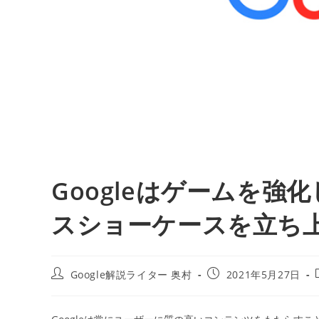
Googleはゲームを
スショーケースを立ち上げて
投
投
Google解説ライター 奥村
2021年5月27日
稿
稿
者:
公
開