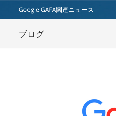
コ
Google GAFA関連ニュース
ン
テ
ン
ツ
ブログ
へ
ス
キ
ッ
プ