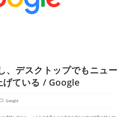
強化し、デスクトップでもニュ
いる / Google
投
Google
稿
カ
テ