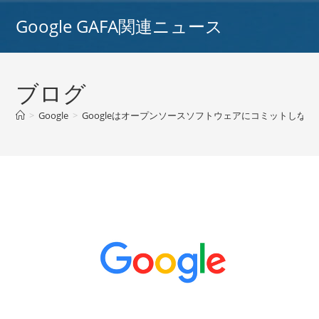
コ
Google GAFA関連ニュース
ン
テ
ン
ツ
ブログ
へ
ス
>
Google
>
Googleはオープンソースソフトウェアにコミットしながら
キ
ッ
プ