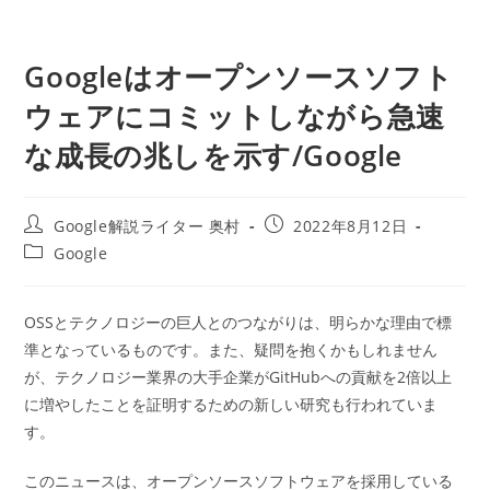
Googleはオープンソースソフト
ウェアにコミットしながら急速
な成長の兆しを示す/Google
投
投
Google解説ライター 奥村
2022年8月12日
稿
稿
投
Google
者:
公
稿
開
カ
日:
テ
OSSとテクノロジーの巨人とのつながりは、明らかな理由で標
ゴ
準となっているものです。また、疑問を抱くかもしれません
リ
ー:
が、テクノロジー業界の大手企業がGitHubへの貢献を2倍以上
に増やしたことを証明するための新しい研究も行われていま
す。
このニュースは、オープンソースソフトウェアを採用している