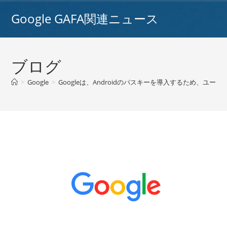
コ
Google GAFA関連ニュース
ン
テ
ン
ツ
ブログ
へ
ス
>
Google
>
Googleは、Androidのパスキーを導入するため、ユーザ
キ
ッ
プ