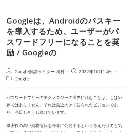
Googleは、Androidのパスキー
を導入するため、ユーザーがパ
スワードフリーになることを奨
励 / Googleの
投
投
Google解説ライター 奥村
2022年10月14日
稿
稿
投
Google
者:
公
稿
開
カ
日:
テ
パスワードフリーのテクノロジーの世界に住むことは、もはや
ゴ
夢ではありません。それは最近大きく語られたビジョンであ
リ
ー:
り、今日もそうし続けています。
機密性の高い資格情報を外界に公開するという考えだけでも気