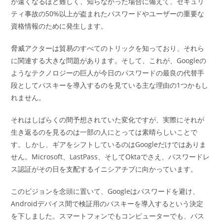
が遠くなるほど難しく、知らなかった場合に備えて、セキュリ
ティ事故の50%以上が盗まれたパスワードやユーザーの重要な
資格情報のために発生します。
脅威アクターは貿易のすべてのトリックを知っており、それら
に関連する大きな問題があります。そして、これが、Googleの
ようなテクノロジーの巨人が今日のパスワードの最良の代替手
段としてパスキーを導入するのを見ている主な理由の1つかもし
れません。
それはしばらくの間予想されていた変化ですが、実際にそれが
生き返るのを見るのは一部の人にとっては素晴らしいことで
す。しかし、ギアをシフトしているのはGoogleだけではありま
せん。Microsoft、LastPass、そしてOktaでさえ、パスワードレ
ス認証がその日を支配するイニシアチブに向かっています。
このビジョンを念頭に置いて、Googleはパスワードを避け、
Androidデバイス間で検証用のパスキーを導入するという決定
を下しました。スマートフォンでもコンピューターでも、パス