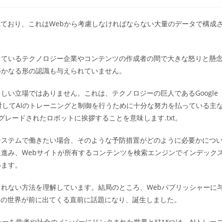
稿
カ
テ
れており、これはWebから考慮しなければならない大量のデータで構成
ゴ
リ
:
じているテクノロジー企業やコンテンツの作成者の間で大きな怒りと懸
いかなる形の認識も与えられていません。
い立場ではありません。これは、テクノロジーの巨人であるGoogle
対してAIのトレーニングと制御を行うために十分な努力を払っている主
レードされたロボットに挨拶することを意味します.txt。
システムで働きたい場合、そのような予防措置がどのように必要かにつ
進み、Webサイトが所有するコンテンツを検索エンジンでインデック
います。
れない方法を理解しています。結局のところ、Webパブリッシャーに
Iの世界が前に出てくる直前に話題になり、誕生しました。
ャーを学者や社会のメンバーにリンクされた世界と結びつけ、AIトレー