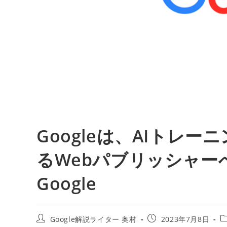
Googleは、AIトレ
るWebパブリッシャー
Google
投
投
Google解説ライター 奥村
2023年7月8日