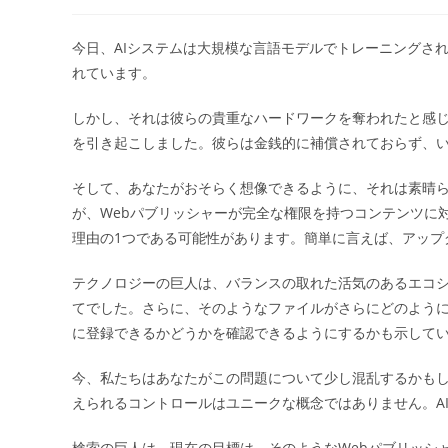
稿
稿
者:
公
開
今日、AIシステムは大規模な言語モデルでトレーニングさ
日:
れています。
ー
しかし、それは彼らの貴重なハードワークを奪われたと感
を引き起こしました。彼らは金銭的に補償されておらず、
そして、あなたがおそらく想像できるように、それは素晴らし
が、Webパブリッシャーが完全な権限を持つコンテンツに
理由の1つである可能性があります。簡単に言えば、アップグ
テクノロジーの巨人は、バランスの取れた活気のあるエコ
てでした。さらに、そのようなファイルがさらにどのように
に登録できるかどうかを確認できるようにするかも示して
今、私たちはあなたがこの問題について少し混乱するかもし
えられるコントロールはユニークな概念ではありません。A
検索の巨人は、現在の目標は、そのようなWebパブリッシ