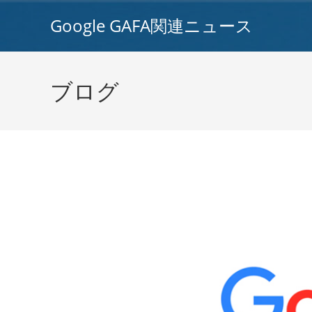
コ
Google GAFA関連ニュース
ン
テ
ン
ツ
ブログ
へ
ス
キ
ッ
プ