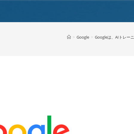
>
Google
>
Googleは、AIトレ