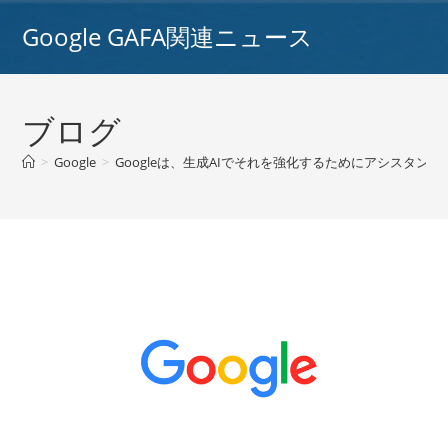
コ
Google GAFA関連ニュース
ン
テ
ン
ツ
ブログ
へ
ス
>
Google
>
Googleは、生成AIでそれを強化するためにアシスタントチ
キ
ッ
プ