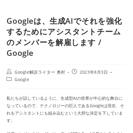
Googleは、生成AIでそれを強化
するためにアシスタントチーム
のメンバーを解雇します /
Google
投
投
Google解説ライター 奥村
2023年8月3日
稿
稿
投
Google
者:
公
稿
開
カ
日:
テ
私たちが話しているように、生成型AIの世界が中心的な舞台に
ゴ
なっているので、テクノロジーの巨人であるGoogleは現在、そ
リ
ー:
れをアシスタントにも組み込むという大胆な決定を下していま
す。