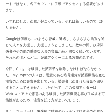
ートではなく、各アカウントに手動でアクセスする必要があり
ます。
いずれにせよ、盗難が起こっている、それは新しいものではあ
りません。
Googleは何度もこのような脅威に遭遇し、さまざまな措置を通
じて人々を支援し、支援しようとしました。数年の間、政府関
係者やその他の重要な人員の脅威が絶え間なく続いています。
それらのほとんどは、脅威アクターによる攻撃のみです。
今回、Googleは破損した拡張子を削除しなければならなかっ
た、MyCryptoの人々は、悪意のある暗号通貨が拡張機能を盗む
性質のために警告を出している、被害者は盗まれた資金を回収
することはできません。したがって、この脅威アクターは、
Web ストア上で悪意のある破損した拡張機能を再び生成する可
能性があるため、注意を払う方がよいでしょう。
また、ユーザーは、将来的に財布のハッキングや資金の盗難を