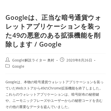
Googleは、正当な暗号通貨ウォ
レットアプリケーションを装っ
た49の悪意のある拡張機能を削
除します / Google
投
投
Google解説ライター 奥村
2020年8月26日
稿
稿
投
Google
者:
公
稿
開
カ
日:
テ
Googleは、本物の暗号通貨ウォレットアプリケーションを装っ
ゴ
ていたWebストアから49のChrome拡張機能を終了しました。
リ
ー:
これらのウォレットアプリケーションは、暗号財布の秘密鍵
や、ニーモニックフレーズやユーザーからの秘密コードを含む
その他の重要なデータを盗んでいました。