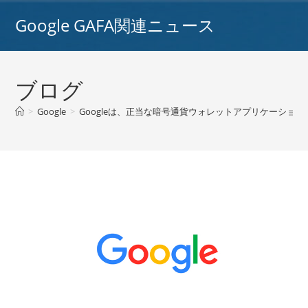
コ
Google GAFA関連ニュース
ン
テ
ン
ツ
ブログ
へ
ス
>
Google
>
Googleは、正当な暗号通貨ウォレットアプリケーションを
キ
ッ
プ