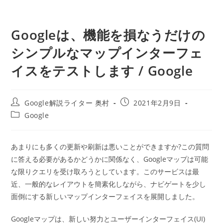
Googleは、機能を損なうだけの
シンプルなマップインターフェ
イスをテストします / Google
投
投
Google解説ライター 奥村
2021年2月9日
稿
稿
投
Google
者:
公
稿
開
カ
日:
テ
あまりにも多くの更新や刷新は悪いことができますか?この質問
ゴ
に答える必要があるかどうかに関係なく、Googleマップは可能
リ
ー:
な限りクエリを受け取ろうとしています。このサービスは最
近、一般的なレイアウトを簡素化しながら、ナビゲートを少し
面倒にする新しいマップインターフェイスを展開しました。
Googleマップは、新しい努力とユーザーインターフェイス(UI)