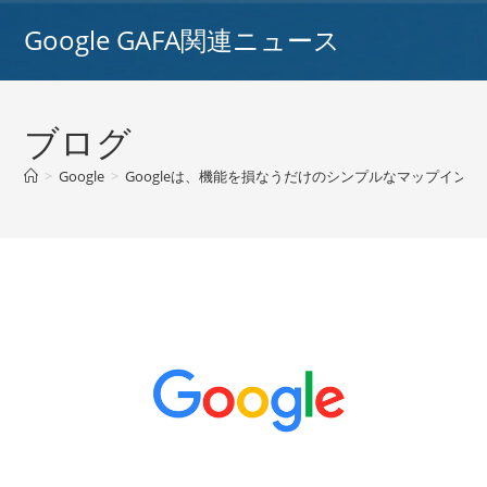
コ
Google GAFA関連ニュース
ン
テ
ン
ツ
ブログ
へ
ス
>
Google
>
Googleは、機能を損なうだけのシンプルなマップインターフ
キ
ッ
プ