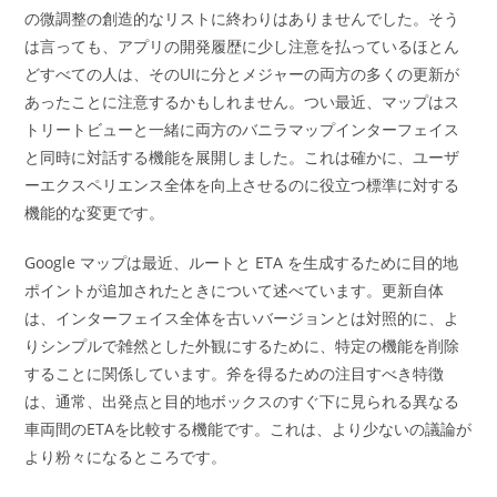
の微調整の創造的なリストに終わりはありませんでした。そう
は言っても、アプリの開発履歴に少し注意を払っているほとん
どすべての人は、そのUIに分とメジャーの両方の多くの更新が
あったことに注意するかもしれません。つい最近、マップはス
トリートビューと一緒に両方のバニラマップインターフェイス
と同時に対話する機能を展開しました。これは確かに、ユーザ
ーエクスペリエンス全体を向上させるのに役立つ標準に対する
機能的な変更です。
Google マップは最近、ルートと ETA を生成するために目的地
ポイントが追加されたときについて述べています。更新自体
は、インターフェイス全体を古いバージョンとは対照的に、よ
りシンプルで雑然とした外観にするために、特定の機能を削除
することに関係しています。斧を得るための注目すべき特徴
は、通常、出発点と目的地ボックスのすぐ下に見られる異なる
車両間のETAを比較する機能です。これは、より少ないの議論が
より粉々になるところです。