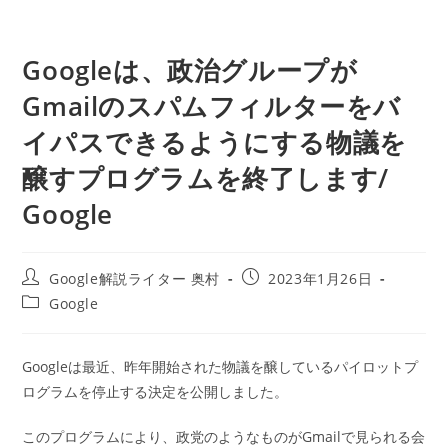
Googleは、政治グループが
Gmailのスパムフィルターをバ
イパスできるようにする物議を
醸すプログラムを終了します/
Google
投
投
Google解説ライター 奥村
2023年1月26日
稿
稿
投
Google
者:
公
稿
開
カ
日:
テ
Googleは最近、昨年開始された物議を醸しているパイロットプ
ゴ
ログラムを停止する決定を公開しました。
リ
ー:
このプログラムにより、政党のようなものがGmailで見られる会