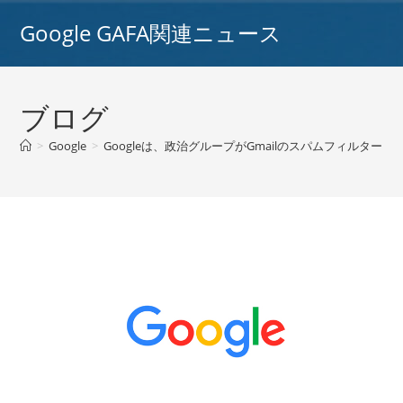
コ
Google GAFA関連ニュース
ン
テ
ン
ツ
ブログ
へ
ス
>
Google
>
Googleは、政治グループがGmailのスパムフィルター
キ
ッ
プ