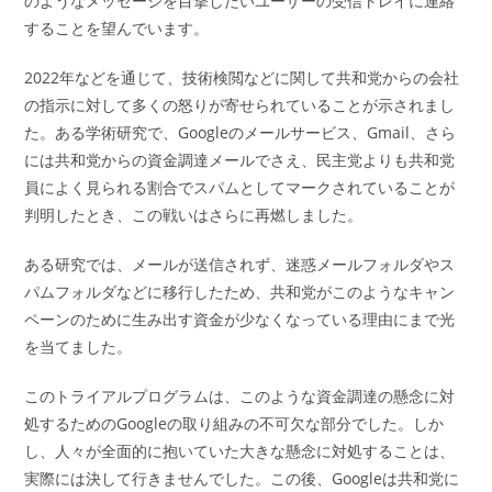
のようなメッセージを目撃したいユーザーの受信トレイに連絡
することを望んでいます。
2022年などを通じて、技術検閲などに関して共和党からの会社
の指示に対して多くの怒りが寄せられていることが示されまし
た。ある学術研究で、Googleのメールサービス、Gmail、さら
には共和党からの資金調達メールでさえ、民主党よりも共和党
員によく見られる割合でスパムとしてマークされていることが
判明したとき、この戦いはさらに再燃しました。
ある研究では、メールが送信されず、迷惑メールフォルダやス
パムフォルダなどに移行したため、共和党がこのようなキャン
ペーンのために生み出す資金が少なくなっている理由にまで光
を当てました。
このトライアルプログラムは、このような資金調達の懸念に対
処するためのGoogleの取り組みの不可欠な部分でした。しか
し、人々が全面的に抱いていた大きな懸念に対処することは、
実際には決して行きませんでした。この後、Googleは共和党に