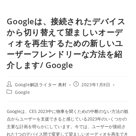
Googleは、接続されたデバイス
から切り替えて望ましいオーデ
ィオを再生するための新しいユ
ーザーフレンドリーな方法を紹
介します/ Google
投
投
Google解説ライター 奥村
2023年1月8日
稿
稿
投
Google
者:
公
稿
開
カ
日:
テ
Googleは、CES 2023中に物事を聞くための中断のない方法の観
ゴ
点からユーザーを支援できると感じている2023年のいくつかの
リ
ー:
主要な計画を明らかにしています。今では、ユーザーが接続さ
れた1つのデバイス間で変更して望ましいオーディオを再生でき