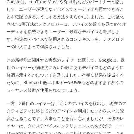
Googleは、YouTube MusicやSpotifyなどのパートナーと協力
して、ユーザーが適切なデバイスでオーディオを再生できるこ
とを確認できるようにする方法を明らかにしました。この強化
された3層形式のテクノロジーは、デバイスの近くを見つめてオ
ーディオを接続できるユーザーに最適なデバイスを選択しま
す。特定のデバイスが使用されるコンテキストも、テクノロジ
ーの巨人によって強調されました。
この新機能に関連する実際のレイヤーに関して、Googleは、最
初のレイヤーが物理的に近い距離にあるデバイスをどのように
強調表示するかについて言及しました。有望な結果を達成する
ために、Bluetooth低エネルギーやUWBなどのますます多くの
ワイヤレス技術が使用されるでしょう。
一方、2番目のレイヤーは、近くのデバイスを検出し、現在のア
クティビティに応じてどのデバイスを利用したいかを人々に認
識させることです。大事なことを言い忘れましたが、最後のレ
イヤーは、クロスデバイスインテリジェンスのおかげで、ユー
ザーが特定のデバイスとどのように対話するかに応じて、さま