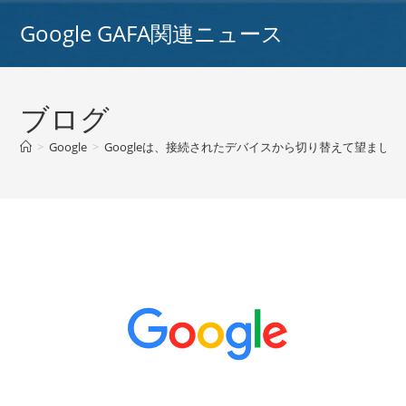
コ
Google GAFA関連ニュース
ン
テ
ン
ツ
ブログ
へ
ス
>
Google
>
Googleは、接続されたデバイスから切り替えて望ましい
キ
ッ
プ